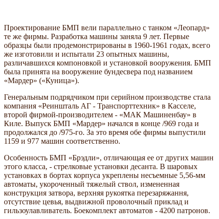
Проектирование БМП вели параллельно с танком
Леопард
те же фирмы. Разработка машины заняла 9 лет. Первые
образцы были продемонстрированы в 1960-1961 годах, всего
же изготовили и испытали 23 опытных машины,
различавшихся компоновкой и установкой вооружения. БМП
была принята на вооружение бундесвера под названием
Мардер
(
Куница
).
Генеральным подрядчиком при серийном производстве стала
компания
Реиншталь АГ - Транспорттехник
в Касселе,
второй фирмой-производителем -
МАК Машиненбау
в
Киле. Выпуск БМП
Мардер
начался в конце /969 года и
продолжался до /975-го. За это время обе фирмы выпустили
1159 и 977 машин соответственно.
Особенность БМП «Брэдли», отличающая ее от других машин
этого класса, - стрелковые установки десанта. В шаровых
установках в бортах корпуса укреплены несъемные 5,56-мм
автоматы, укороченный тяжелый ствол, измененная
конструкция затвора, верхняя рукоятка перезаряжання,
отсутствие цевья, выдвижной проволочный приклад и
гильзоулавливатель. Боекомплект автоматов - 4200 патронов.