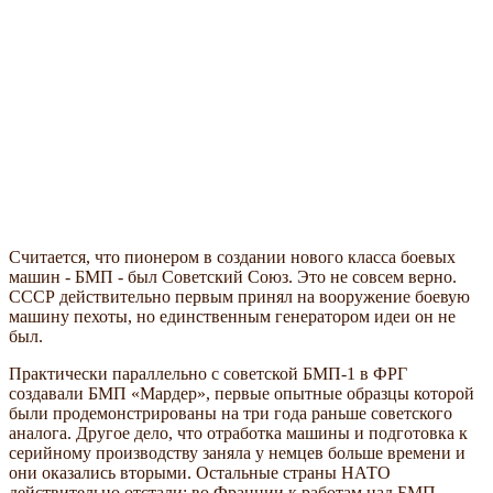
Считается, что пионером в создании нового класса боевых
машин - БМП - был Советский Союз. Это не совсем верно.
СССР действительно первым принял на вооружение боевую
машину пехоты, но единственным генератором идеи он не
был.
Практически параллельно с советской БМП-1 в ФРГ
создавали БМП
Мардер
, первые опытные образцы которой
были продемонстрированы на три года раньше советского
аналога. Другое дело, что отработка машины и подготовка к
серийному производству заняла у немцев больше времени и
они оказались вторыми. Остальные страны НАТО
действительно отстали: во Франции к работам над БМП