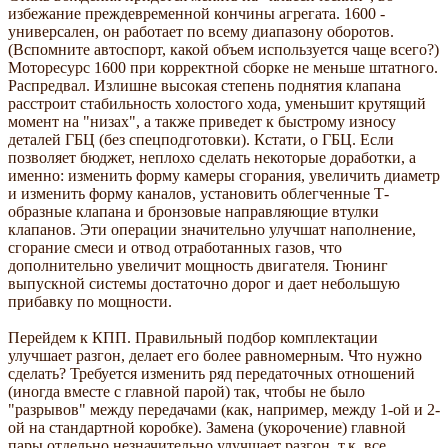
избежание преждевременной кончины агрегата. 1600 -
универсален, он работает по всему диапазону оборотов.
(Вспомните автоспорт, какой объем используется чаще всего?)
Моторесурс 1600 при корректной сборке не меньше штатного.
Распредвал. Излишне высокая степень поднятия клапана
расстроит стабильность холостого хода, уменьшит крутящий
момент на "низах", а также приведет к быстрому износу
деталей ГБЦ (без спецподготовки). Кстати, о ГБЦ. Если
позволяет бюджет, неплохо сделать некоторые доработки, а
именно: изменить форму камеры сгорания, увеличить диаметр
и изменить форму каналов, установить облегченные Т-
образные клапана и бронзовые направляющие втулки
клапанов. Эти операции значительно улучшат наполнение,
сгорание смеси и отвод отработанных газов, что
дополнительно увеличит мощность двигателя. Тюнинг
выпускной системы достаточно дорог и дает небольшую
прибавку по мощности.
Перейдем к КПП. Правильный подбор комплектации
улучшает разгон, делает его более равномерным. Что нужно
сделать? Требуется изменить ряд передаточных отношений
(иногда вместе с главной парой) так, чтобы не было
"разрывов" между передачами (как, например, между 1-ой и 2-
ой на стандартной коробке). Замена (укорочение) главной
пары отдельно незначительно улучшает разгон, т.к. все