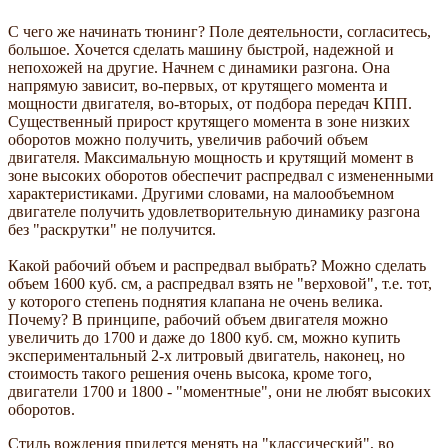
С чего же начинать тюнинг? Поле деятельности, согласитесь,
большое. Хочется сделать машину быстрой, надежной и
непохожей на другие. Начнем с динамики разгона. Она
напрямую зависит, во-первых, от крутящего момента и
мощности двигателя, во-вторых, от подбора передач КПП.
Существенный прирост крутящего момента в зоне низких
оборотов можно получить, увеличив рабочий объем
двигателя. Максимальную мощность и крутящий момент в
зоне высоких оборотов обеспечит распредвал с измененными
характеристиками. Другими словами, на малообъемном
двигателе получить удовлетворительную динамику разгона
без "раскрутки" не получится.
Какой рабочий объем и распредвал выбрать? Можно сделать
объем 1600 куб. см, а распредвал взять не "верховой", т.е. тот,
у которого степень поднятия клапана не очень велика.
Почему? В принципе, рабочий объем двигателя можно
увеличить до 1700 и даже до 1800 куб. см, можно купить
экспериментальный 2-х литровый двигатель, наконец, но
стоимость такого решения очень высока, кроме того,
двигатели 1700 и 1800 - "моментные", они не любят высоких
оборотов.
Стиль вождения придется менять на "классический", во