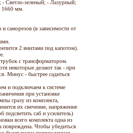
 - Светло-зеленый; - Лазурный;
 1660 мм.
 и саморезов (в зависимости от
ами.
епится 2 винтами под капотом).
е.
 трубок с трансформатором.
отя некоторые делают так - при
ся. Минус - быстрее садиться
ем и подключаем к системе
раничения при установке
мпы сразу из комплекта,
енится их свечение, напряжение
об подсветить саб и усилитель)
новки всего комплекта одна из
па повреждена. Чтобы убедиться
его будет видна поврежденная