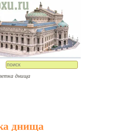
ветка днища
тка днища