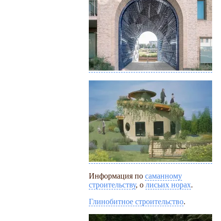
Информация по
саманному
строительству
, о
лисьих норах
.
Глинобитное строительство
.