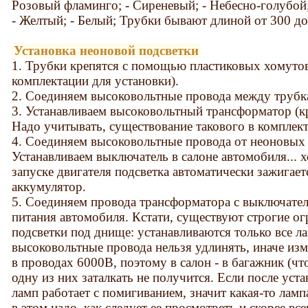
Розовый фламинго; - Сиреневый; - Небесно-голубой;
- Желтый; - Белый; Трубки бывают длиной от 300 до
Установка неоновой подсветки
1. Трубки крепятся с помощью пластиковых хомутов
комплектации для установки).
2. Соединяем высоковольтные провода между трубк
3. Устанавливаем высоковольтный трансформатор (кр
Надо учитывать, существование такового в комплект
4. Соединяем высоковольтные провода от неоновых
Устанавливаем выключатель в салоне автомобиля... х
запуске двигателя подсветка автоматически зажигает
аккумулятор.
5. Соединяем провода трансформатора с выключател
питания автомобиля. Кстати, существуют строгие ог
подсветки под днище: устанавливаются только все ла
высоковольтные провода нельзя удлинять, иначе изм
в проводах 6000В, поэтому в салон - в багажник (чт
одну из них заталкать не получится. Если после уста
ламп работает с помигиванием, значит какая-то лам
в этом надо, как следует ее просмотреть и скорее вс