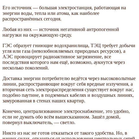
Его источник — большая электростанция, работающая на
энергии воды, тепла или атома, как наиболее
распространённых сегодня.
Любая из них — источник негативной антропогенной
нагрузки на окружающую среду.
ГЭС образует гниющие водохранилища, ТЭЦ требует добычи
угля или газа (невозобновляемых природных ресурсов), а
АЭС провоцирует радиоактивное загрязнение, все
последствия которого нам ещё, возможно, аукнутся через
несколько поколений.
Доставка энергии потребителю ведётся через высоковольтные
линии, распространяющие вокруг себя вредные излучения, а
вторичная сеть электрораспределения существует вокруг нас,
подобно паутине, в подземных кабелях и воздушных линиях,
замурованная в стенах наших квартир.
Конечно, централизованное электроснабжение, это удобно,
если не думать обо всём вышесказанном. Зашёл домой,
повернул выключатель, — светло.
Никто из нас не готов отказаться от такого удобства. Но, в
наших силах, отказаться от использования центральных сетей,