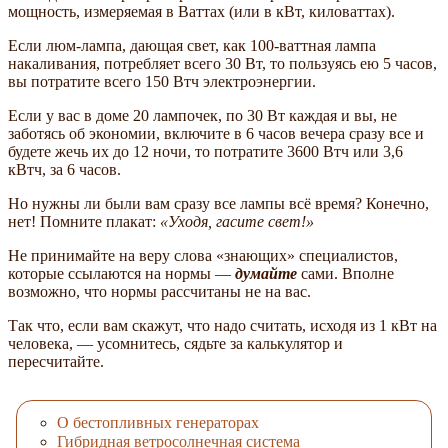
мощность, измеряемая в Ваттах (или в кВт, киловаттах).
Если люм-лампа, дающая свет, как 100-ваттная лампа
накаливания, потребляет всего 30 Вт, то пользуясь ею 5 часов,
вы потратите всего 150 Втч электроэнергии.
Если у вас в доме 20 лампочек, по 30 Вт каждая и вы, не
заботясь об экономии, включите в 6 часов вечера сразу все и
будете жечь их до 12 ночи, то потратите 3600 Втч или 3,6
кВтч, за 6 часов.
Но нужны ли были вам сразу все лампы всё время? Конечно,
нет! Помните плакат:
«Уходя, гасите свет!»
Не принимайте на веру слова «знающих» специалистов,
которые ссылаются на нормы —
думайте
сами. Вполне
возможно, что нормы рассчитаны не на вас.
Так что, если вам скажут, что надо считать, исходя из 1 кВт на
человека, — усомнитесь, сядьте за калькулятор и
пересчитайте.
О бестопливных генераторах
Гибридная ветросолнечная система