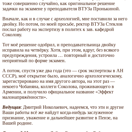
тоже совершенно случайно, как оригинальное решение
задачки на экзамене у преподавателя ВТУЗа Пронькиной.
Вначале, как и в случае с археологией, мне поставили за него
двойку. Но потом, по моей просьбе, ректор ВТУЗа Стеклов
послал работу на экспертизу в политех к зав. кафедрой
Соколову.
Тот моё решение одобрил, и преподавательница двойку
исправила на четвёрку. Хотя, при этом, вдруг, без всякого
предупреждения, устроила … повторный и достаточно
неприятный по форме экзамен.
А потом, спустя уже два года (это — срок экспертизы в АН
СССР), моё открытие было, аналогично археологическому,
зарегистрировано на имя другого автора, на этот раз —
некоего Чобаняна, коллеги Соколова, проживающего в
Армении, и получило официальное название «Эффект
малонапряжённости».
Ведущая
: Дмитрий Николаевич, надеемся, что эти и другие
Ваши работы всё же найдут когда-нибудь заслуженное
признание, уважение и дальнейшее развитие в Пензе, на
Вашей родине.