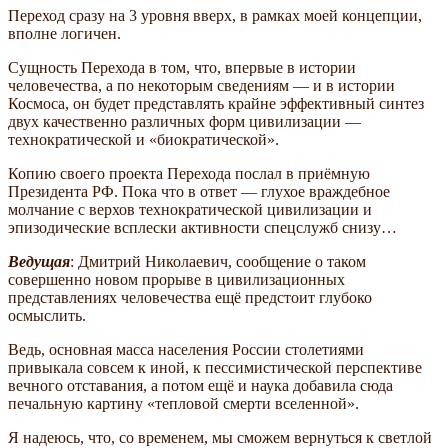
Переход сразу на 3 уровня вверх, в рамках моей концепции,
вполне логичен.
Сущность Перехода в том, что, впервые в истории
человечества, а по некоторым сведениям — и в истории
Космоса, он будет представлять крайне эффективный синтез
двух качественно различных форм цивилизации —
технократической и «биократической».
Копию своего проекта Перехода послал в приёмную
Президента РФ. Пока что в ответ — глухое враждебное
молчание с верхов технократической цивилизации и
эпизодические всплески активности спецслужб снизу…
Ведущая
: Дмитрий Николаевич, сообщение о таком
совершенно новом прорыве в цивилизационных
представлениях человечества ещё предстоит глубоко
осмыслить.
Ведь, основная масса населения России столетиями
привыкала совсем к иной, к пессимистической перспективе
вечного отставания, а потом ещё и наука добавила сюда
печальную картину «тепловой смерти вселенной».
Я надеюсь, что, со временем, мы сможем вернуться к светлой