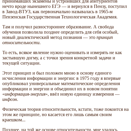
принимавших экзамены и устроивших для абитуриентов
нечто вроде нынешнего ЕГЭ — и вернулся в Пензу, поступил
в Завод-ВТУЗ, как первоначально называлась в 1965-м
Пензенская Государственная Технологическая Академия.
Там и получил разностороннее образование. А свобода
обучения позволила позднее определить для себя особый,
новый диалектический метод познания — это
принцип
относительности
.
То есть, всякое явление нужно оценивать и измерять не как
застывшую догму, а с точки зрения конкретной задачи и
текущей ситуации.
Этот принцип и был положен мною в основу единого
исчисления информации и энергии: в 1975 году я впервые
опубликовал универсальные математические определения
информации и энергии и объединил их в новом понятии
«
информация-энергия
», ввёл новую единицу измерения —
инфоэн
.
Физическая теория относительности, кстати, тоже покоится на
этом же принципе, но касается его лишь самым своим
краешком...
Позднее, на той же основе относительности, мне удалось