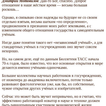
Дмитрий Мотовилов
: Дай-то Бог, спасибо. Доброе
отношение в наше жёсткое время — весьма большая
роскошь…
Однако, я связываю свои надежды на будущее не со своим
отдельно взятым, весьма шатким «по определению»,
продвижением в признании моих работ земляками, а с
изменением общего отношения государства к самодеятельным
учёным.
Нигде даже понятия такого нет «независимый учёный», а для
стандартных учёных в госучреждениях оно звучит совсем
нехорошо.
Но, на самом деле, ещё по данным Бюллетеня ТАСС начала
70-х годов, было известно, что все основные открытия в мире
делаются именно учёными-одиночками.
Большие коллективы научных работников в госучреждениях,
от инженера до академика включительно, потом только
развивают фактологически уже, как бы, их собственные,
чужие открытия других учёных и изобретателей.
Сейчас это может быть звучит непривычно, но я считаю, что
эффективно работающий новатор в науке и технике должен
быть равноправным участником экономической жизни