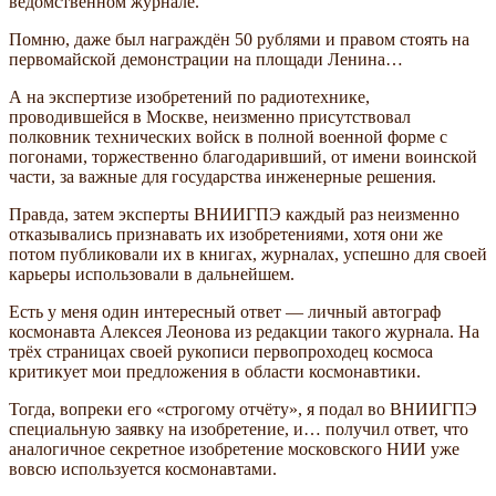
ведомственном журнале.
Помню, даже был награждён 50 рублями и правом стоять на
первомайской демонстрации на площади Ленина…
А на экспертизе изобретений по радиотехнике,
проводившейся в Москве, неизменно присутствовал
полковник технических войск в полной военной форме с
погонами, торжественно благодаривший, от имени воинской
части, за важные для государства инженерные решения.
Правда, затем эксперты ВНИИГПЭ каждый раз неизменно
отказывались признавать их изобретениями, хотя они же
потом публиковали их в книгах, журналах, успешно для своей
карьеры использовали в дальнейшем.
Есть у меня один интересный ответ — личный автограф
космонавта Алексея Леонова из редакции такого журнала. На
трёх страницах своей рукописи первопроходец космоса
критикует мои предложения в области космонавтики.
Тогда, вопреки его «строгому отчёту», я подал во ВНИИГПЭ
специальную заявку на изобретение, и… получил ответ, что
аналогичное секретное изобретение московского НИИ уже
вовсю используется космонавтами.