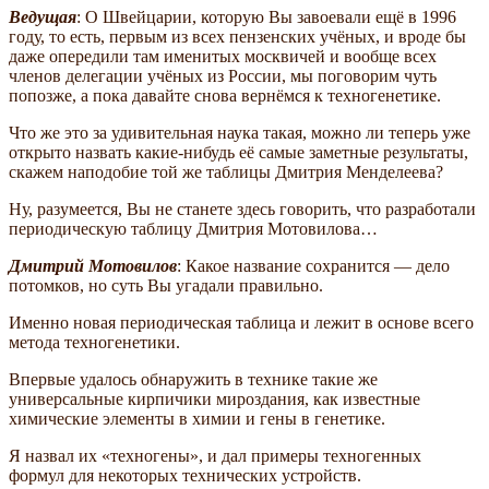
Ведущая
: О Швейцарии, которую Вы завоевали ещё в 1996
году, то есть, первым из всех пензенских учёных, и вроде бы
даже опередили там именитых москвичей и вообще всех
членов делегации учёных из России, мы поговорим чуть
попозже, а пока давайте снова вернёмся к техногенетике.
Что же это за удивительная наука такая, можно ли теперь уже
открыто назвать какие-нибудь её самые заметные результаты,
скажем наподобие той же таблицы Дмитрия Менделеева?
Ну, разумеется, Вы не станете здесь говорить, что разработали
периодическую таблицу Дмитрия Мотовилова…
Дмитрий Мотовилов
: Какое название сохранится — дело
потомков, но суть Вы угадали правильно.
Именно новая периодическая таблица и лежит в основе всего
метода техногенетики.
Впервые удалось обнаружить в технике такие же
универсальные кирпичики мироздания, как известные
химические элементы в химии и гены в генетике.
Я назвал их «техногены», и дал примеры техногенных
формул для некоторых технических устройств.