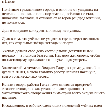
в Пензе.
Почётным гражданином города, в отличие от ушедших на
пенсию чиновников или спортсменов, всё-таки не стал,
никакими льготами, в отличие от авторов рацпредложений,
не пользуюсь.
Долго живущие конкуренты никому не нужны…
Дело в том, что учёные не уходят со сцены через несколько
лет, как отдельные звёзды эстрады и спорта.
Учёные делают своё дело часто целыми десятилетиями,
нередко — в полном безвестии. Недаром же говорят, чтобы
по-настоящему прославиться в науке, надо умереть.
Знаменитый математик Эварист Галуа, к примеру, погиб на
дуэли в 20 лет, а свою главную работу написал накануне,
всего-то за несколько часов…
Кстати говоря, работы Галуа тоже являются предтечей
техногенетики, так как устанавливают принципы
математического отображения симметрии всего окружающего
нас мира.
К сожалению, в работах следующих поколений учёных идеи