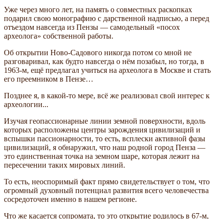
Уже через много лет, на память о совместных раскопках
подарил свою монографию с дарственной надписью, а перед
отъездом навсегда из Пензы — самодельный «посох
археолога» собственной работы.
Об открытии Ново-Садового никогда потом со мной не
разговаривал, как будто навсегда о нём позабыл, но тогда, в
1963-м, ещё предлагал учиться на археолога в Москве и стать
его преемником в Пензе…
Позднее я, в какой-то мере, всё же реализовал свой интерес к
археологии...
Изучая геопассионарные линии земной поверхности, вдоль
которых расположены центры зарождения цивилизаций и
вспышки пассионарности, то есть, всплески активной фазы
цивилизаций, я обнаружил, что наш родной город Пенза —
это единственная точка на земном шаре, которая лежит на
пересечении таких мировых линий.
То есть, неоспоримый факт прямо свидетельствует о том, что
огромный духовный потенциал развития всего человечества
сосредоточен именно в нашем регионе.
Что же касается сопромата, то это открытие родилось в 67-м,