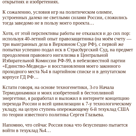
открытиях и изобретениях.
К сожалению, условия игр на политическом олимпе,
устроенных далеко не светлыми силами России, сложились
тогда заведомо не в пользу моего проекта…
Хотя, от этой перспективы работы не отказался и до сих пор:
используя 40-летний опыт правозащитника (на моём счету —
три выигранных дела в Верховном Суде РФ), с первой же
попытки успешно подал иск в Страсбургский Суд, на предмет
преодоления правового нигилизма в Центральной
Избирательной Комиссии РФ-99, в небезизвестной партии
«Единство-Медведь» и восстановления моего законного
проходного места №4 в партийном списке и в депутатском
корпусе ГД РФ…
Кстати говоря, на основе техногенетики, 3-го Начала
Термодинамики и моих изобретений в бестопливной
энергетике, я разработал и выложил в интернете концепцию
перехода России и всей цивилизации к 7-у технологическому
укладу, на целую ступень опережающему 6-й техуклад США
по теории известного политика Сергея Глазьева.
Напомню, что сейчас Россия пока что безуспешно пытается
войти в техуклад №4…