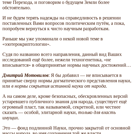
теме Перехода, и поговорим о будущем Земли более
обстоятельно.
И не будем терять надежды на справедливость в решении
поставленных Вами вопросов политическим путём, а пока,
попробуем вернуться к чисто научным разработкам.
Раньше мы уже упоминали о некой новой теме в
«эзотерокриптологии».
Судя по названию всего направления, данный вид Ваших
исследований ещё более, нежели техногенетика, «не
вписывается» в общепринятые нормы научных достижений…
Дмитрий Мотовилов
: Я бы добавил — не вписывается в
принятые сверху нормы догматического представления науки,
или
в нормы сокрытия истинной науки от народа
.
А на самом деле, кроме безопасных, обескровленных версий
устаревшего публичного знания для народа, существует ещё
огромный пласт, так называемой, секретной, или честнее
сказать — особой, элитарной науки,
только для власть
имущих
.
Это — фонд подлинной Науки, прочно закрытой от основной
массы народа, во имя сохранения той же власти.