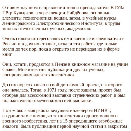
О новом научном направлении знал и преподаватель ВТУЗа
Пётр Кувырков, а через лекции Найдёнова, основные
элементы техногенетики вошли, затем, в учебные курсы
Ленинградского Электротехнического Института, в труды
многих отечественных учёных, академиков.
Очень сильно интересовались ими военные исследователи в
России и в других странах, искали эти работы где только
могли до тех пор, пока я открыто не переиздал их в форме
книг.
Они, кстати, продаются в Пензе в книжном магазине на улице
Славы. Мне известны публикации других учёных,
воспринявших идеи техногенетики.
До сих пор сохраняю и свой дипломный проект, с которого
она началась. Тогда, в 1971 году, после защиты, проект был
отобран для всесоюзной выставки студенческих работ, и был
положительно отмечен комиссией выставки.
Потом была моя работа ведущим инженером НИИВТ,
создание там с помощью техногенетики одного мощного
военного изобретения, лет на 15 опередившего зарубежные
аналоги, была публикация первой научной статьи в закрытом