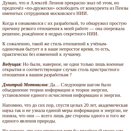
Думаю, что и Алексей Леонов прекрасно знал об этом, но
предпочёл «по-дружески» освободить от конкурента из Пензы
именитых сотрудников московского НИИ.
Когда я ознакомился с их разработкой, то обнаружил простую
причину резкого отношения к моей работе — она опережала
решение, рождённое в недрах секретного НИИ.
К сожалению, такой же стиль отношений к учёным-
одиночкам бытует и в наше непростое время, то есть,
практически без изменений к лучшему.
Ведущая
: Но были, наверное, не одни только лишь военные
открытия и соответствующие случаи столь пристрастного
отношения к вашим разработкам ?
Дмитрий Мотовилов
: Да… Следующим шагом было
объединение теории информации и теории энергии,
установление единого исчисления информации и энергии.
Напомню, что до сих пор, спустя целых 20 лет, академическая
наука так и не узнала единой меры информации и энергии, не
поняла, что они — всего лишь две стороны одного и того же
единого явления природы.
Но хорошо, что уже привился хотя бы введённый мною сам