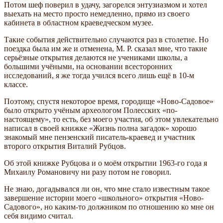
Потом шеф поверил в удачу, загорелся энтузиазмом и хотел
выехать на место просто немедленно, прямо из своего
кабинета в областном краеведческом музее.
Такие события действительно случаются раз в столетие. Но
поездка была им же и отменена, М. Р. сказал мне, что такие
серьёзные открытия делаются не учениками школы, а
большими учёными, на основании всесторонних
исследований, я же тогда учился всего лишь ещё в 10-м
классе.
Поэтому, спустя некоторое время, городище «Ново-Садовое»
было открыто учёным археологом Полесских «по-
настоящему», то есть, без моего участия, об этом увлекательно
написал в своей книжке «Жизнь полна загадок» хорошо
знакомый мне пензенский писатель-краевед и участник
второго открытия Виталий Рубцов.
Об этой книжке Рубцова и о моём открытии 1963-го года я
Михаилу Романовичу ни разу потом не говорил.
Не знаю, догадывался ли он, что мне стало известным такое
завершение истории моего «школьного» открытия «Ново-
Садового», но каким-то должником по отношению ко мне он
себя видимо считал.