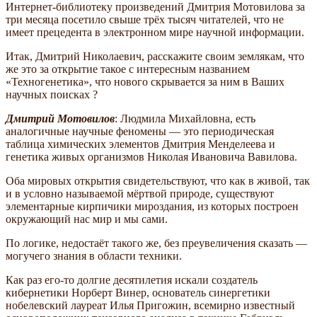
Интернет-библиотеку произведений Дмитрия Мотовилова за
три месяца посетило свыше трёх тысяч читателей, что не
имеет прецедента в электронном мире научной информации.
Итак, Дмитрий Николаевич, расскажите своим землякам, что
же это за открытие такое с интересным названием
«Техногенетика», что нового скрывается за ним в Ваших
научных поисках ?
Дмитрий Мотовилов
: Людмила Михайловна, есть
аналогичные научные феномены — это периодическая
таблица химических элементов Дмитрия Менделеева и
генетика живых организмов Николая Ивановича Вавилова.
Оба мировых открытия свидетельствуют, что как в живой, так
и в условно называемой мёртвой природе, существуют
элементарные кирпичики мироздания, из которых построен
окружающий нас мир и мы сами.
По логике, недостаёт такого же, без преувеличения сказать —
могучего знания в области техники.
Как раз его-то долгие десятилетия искали создатель
кибернетики Норберт Винер, основатель синергетики
нобелевский лауреат Илья Пригожин, всемирно известный