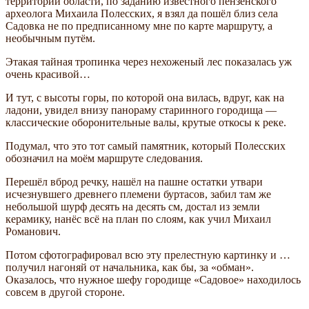
территории области, по заданию известного пензенского
археолога Михаила Полесских, я взял да пошёл близ села
Садовка не по предписанному мне по карте маршруту, а
необычным путём.
Этакая тайная тропинка через нехоженый лес показалась уж
очень красивой…
И тут, с высоты горы, по которой она вилась, вдруг, как на
ладони, увидел внизу панораму старинного городища —
классические оборонительные валы, крутые откосы к реке.
Подумал, что это тот самый памятник, который Полесских
обозначил на моём маршруте следования.
Перешёл вброд речку, нашёл на пашне остатки утвари
исчезнувшего древнего племени буртасов, забил там же
небольшой шурф десять на десять см, достал из земли
керамику, нанёс всё на план по слоям, как учил Михаил
Романович.
Потом сфотографировал всю эту прелестную картинку и …
получил нагоняй от начальника, как бы, за «обман».
Оказалось, что нужное шефу городище «Садовое» находилось
совсем в другой стороне.