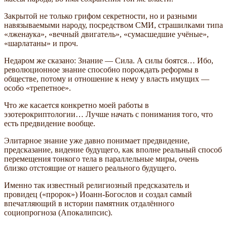
Закрытой не только грифом секретности, но и разными
навязываемыми народу, посредством СМИ, страшилками типа
«лженаука», «вечный двигатель», «сумасшедшие учёные»,
«шарлатаны» и проч.
Недаром же сказано: Знание — Сила. А силы боятся… Ибо,
революционное знание способно порождать реформы в
обществе, потому и отношение к нему у власть имущих —
особо «трепетное».
Что же касается конкретно моей работы в
эзотерокриптологии… Лучше начать с понимания того, что
есть предвидение вообще.
Элитарное знание уже давно понимает предвидение,
предсказание, видение будущего, как вполне реальный способ
перемещения тонкого тела в параллельные миры, очень
близко отстоящие от нашего реального будущего.
Именно так известный религиозный предсказатель и
провидец («пророк») Иоанн-Богослов и создал самый
впечатляющий в истории памятник отдалённого
социопрогноза (Апокалипсис).