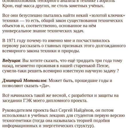
основоположник тензорного анализа в технике Габриэль
Крон, ещё масса других, не столь заметных учёных.
Все они безуспешно пытались найти некий «золотой ключик»
техники — то есть, общий закон существования технических
объектов и, соответственно, основанное на нём
универсальное знание технических задач.
В 1971 году почему-то именно мне и посчастливилось
первому рассказать о главных признаках этого долгожданного
всемирного закона техники и природы.
Ведущая
: Вы хотите сказать, что ещё тридцать три года тому
назад, незаметно проживая в нашей старенькой Пензе,
сумели-таки решить всемирно известную научную задачу ?
Дмитрий Мотовилов
: Может быть, прошедшие годы и
позволяют сказать «Да».
Всё начиналось такой же весной, с разработки и защиты на
заседании ГЭК моего дипломного проекта.
Руководителем проекта был Сергей Найдёнов, он потом
использовал в учебных лекциях для студентов первую версию
техногенетики (тогда она называлась теорией подобия
информационных и энергетических структур).