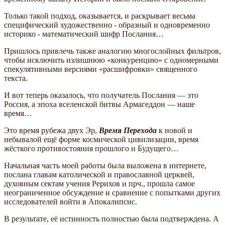
Только такой подход, оказывается, и раскрывает весьма
специфический художественно - образный и одновременно
историко - математический шифр Послания…
Пришлось привлечь также аналогию многослойных фильтров,
чтобы исключить излишнюю «конкуренцию» с одномерными
спекулятивными версиями «расшифровки» священного
текста.
И вот теперь оказалось, что получатель Послания — это
Россия, а эпоха вселенской битвы Армагеддон — наше
время…
Это время рубежа двух Эр,
Время Перехода
к новой и
небывалой ещё форме космической цивилизации, время
жёсткого противостояния прошлого и Будущего…
Начальная часть моей работы была выложена в интернете,
послана главам католической и православной церквей,
духовным сектам учения Рерихов и прч., прошла самое
неограниченное обсуждение и сравнение с попытками других
исследователей войти в Апокалипсис.
В результате, её истинность полностью была подтверждена. А