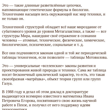
Это — такие длинные разветвлённые цепочки,
напоминающие генетические формулы в биологии.
Техногенами насыщен весь окружающий нас мир техники, и
не только он.
Техногенной структурой обладает всё наше мироздание от
субатомного уровня до уровня Метагалактики, а также — все
структуры Мира, нашедшие своё отражение в сознании
человека — атомные, технические, физические, химические,
биологические, психические, социальные и т. д.
Все они подчиняются законам одной и той же периодической
таблицы техногенов, если позволите — таблицы Мотовилова.
Это — универсальные «вселенские» законы развития и
проектирования живой природы и техники. Сама же таблица
носит бесконечный циклический характер, то есть, это такая
своеобразная «матрёшка», объект теории групп или групп
Галуа.
В 1988 году я делал об этом доклад в докторантуре
выдающегося всемирно известного математика Ивана
Петровича Егорова, посвятившего свою жизнь научной
работе в Пензе, и получил от него поддержку идеям
техногенетики.