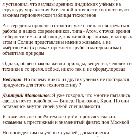
я установил, что взгляды древних индийских учёных на
структуру управления Вселенной в точности соответствуют
законам периодической таблицы техногенов.
А с середины прошлого столетия уже начинают встречаться
работы и наших современников, типа «Атом, с точки зрения
кибернетики» или «Солнце, как живой организм», в которых
атом и Солнце представлены именно живыми, а не
«мёртвыми» (в рамках прежнего грубого материализма)
объектами природы.
Однако, общего закона жизни природы, вещества, человека и
техники в то время, всё же, никто так и не сформулировал.
Ведущая
: Но почему никто из других учёных не постарался
придумать для этого техногенетику ?
Дмитрий Мотовилов
: Я уже говорил, что многие пытались
сделать нечто подобное — Винер, Пригожин, Крон. Но они
оставались внутри своей узкой специальности.
Я тоже чуть не пошёл тем же путём, принялся сдавать
экзамены в престижный и знаменитый физтех под Москвой.
Но поглядел там на учёных сухарей, догматически