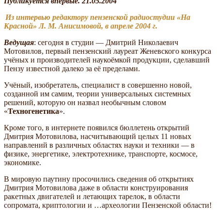
Публикуется впервые. 21.05.2004
Из интервью редактору пензенской радиостудии «На
Красной» Л. М. Анисимовой, в апреле 2004 г.
Ведущая
: сегодня в студии — Дмитрий Николаевич
Мотовилов, первый пензенский лауреат Женевского конкурса
учёных и производителей наукоёмкой продукции, сделавший
Пензу известной далеко за её пределами.
Учёный, изобретатель, специалист в совершенно новой,
созданной им самим, теории универсальных системных
решений, которую он назвал необычным словом
«
Техногенетика
».
Кроме того, в интернете появился бюллетень открытий
Дмитрия Мотовилова, насчитывающий целых 11 новых
направлений в различных областях науки и техники — в
физике, энергетике, электротехнике, транспорте, космосе,
экономике.
В мировую паутину просочились сведения об открытиях
Дмитрия Мотовилова даже в области конструирования
ракетных двигателей и летающих тарелок, в области
сопромата, криптологии и …археологии Пензенской области!