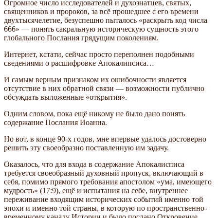
Огромное число исследователей и духознатцев, святых,
священников и пророков, за всё прошедшее с его времени
двухтысячелетие, безуспешно пыталось «раскрыть код числа
666» — понять сакральную историческую сущность этого
глобального Послания грядущим поколениям.
Интернет, кстати, сейчас просто переполнен подобными
сведениями о расшифровке Апокалипсиса…
И самым верным признаком их ошибочности является
отсутствие в них обратной связи — возможности публично
обсуждать выложенные «открытия».
Одним словом, пока ещё никому не было дано понять
содержание Послания Иоанна.
Но вот, в конце 90-х годов, мне впервые удалось достоверно
решить эту своеобразно поставленную им задачу.
Оказалось, что для входа в содержание Апокалисписа
требуется своеобразный духовный пропуск, включающий в
себя, помимо прямого требования апостолом «ума, имеющего
мудрость» (17:9), ещё и испытания на себе, внутреннее
переживание входящим исторических событий именно той
эпохи и именно той страны, в которую по пространственно-
временному каналу Истории и было послано Откровение.