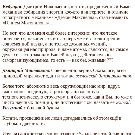
Ведущая
: Дмитрий Николаевич, кстати, предложенный Вами
механизм собирания энергии кое-кто в интернете, в отличие
от затратного механизма «Демон Максвелла», стал называть
«Гением Мотовилова»…
Но вот, что для меня ещё более интересно: что же такое
получается, наконец-то, вот, теперь уже и с точки зрения
современной науки, а не только духовных учений,
окружающая нас природа, и даже атомы, являются, на самом
деле, согласно законам Вашей науки, действительно
саморганизующимися, то есть — как бы, живыми ???
Дмитрий Мотовилов
: Совершенно верно. Оказалось, всей
природой управляет один и тот же
вселенский Закон развития.
Более того, абсолютно весь окружающий нас мир, вдруг,
выстроился в единую, строго организованную
техногенетическую структуру, и я бы тоже, как и Вы, но уже с
чисто научных позиций, не постеснялся бы назвать её
Живой
,
Разумной
с большой буквы.
Кстати, просвещённые люди догадывались об этом ещё в
глубокой древности.
Изучая санскритское мировоззрение 5-тысячелетней давности,