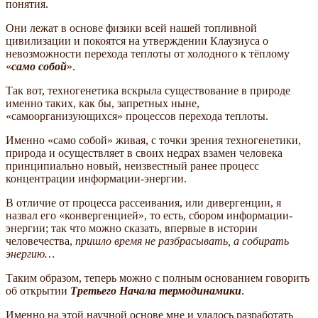
понятия.
Они лежат в основе физики всей нашей топливной
цивилизации и покоятся на утверждении Клаузиуса о
невозможности перехода теплоты от холодного к тёплому
«
само собой
».
Так вот, техногенетика вскрыла существование в природе
именно таких, как бы, запретных ныне,
«самоорганизующихся» процессов перехода теплоты.
Именно «само собой» живая, с точки зрения техногенетики,
природа и осуществляет в своих недрах взамен человека
принципиально новый, неизвестный ранее процесс
концентрации информации-энергии.
В отличие от процесса рассеивания, или дивергенции, я
назвал его «конвергенцией», то есть, сбором информации-
энергии; так что можно сказать, впервые в истории
человечества,
пришло время не разбрасывать, а собирать
энергию…
Таким образом, теперь можно с полным основанием говорить
об открытии
Третьего Начала термодинамики
.
Именно на этой научной основе мне и удалось разработать