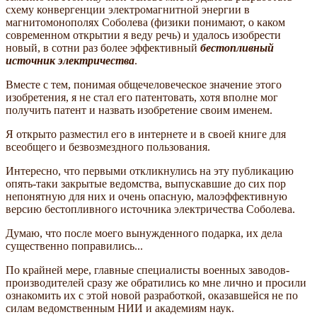
схему конвергенции электромагнитной энергии в
магнитомонополях Соболева (физики понимают, о каком
современном открытии я веду речь) и удалось изобрести
новый, в сотни раз более эффективный
бестопливный
источник электричества
.
Вместе с тем, понимая общечеловеческое значение этого
изобретения, я не стал его патентовать, хотя вполне мог
получить патент и назвать изобретение своим именем.
Я открыто разместил его в интернете и в своей книге для
всеобщего и безвозмездного пользования.
Интересно, что первыми откликнулись на эту публикацию
опять-таки закрытые ведомства, выпускавшие до сих пор
непонятную для них и очень опасную, малоэффективную
версию бестопливного источника электричества Соболева.
Думаю, что после моего вынужденного подарка, их дела
существенно поправились...
По крайней мере, главные специалисты военных заводов-
производителей сразу же обратились ко мне лично и просили
ознакомить их с этой новой разработкой, оказавшейся не по
силам ведомственным НИИ и академиям наук.