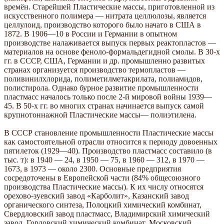
времён. Старейшей Пластические массы, приготовленной из
искусственного полимера — нитрата целлюлозы, является
целлулоид, производство которого было начато в США в
1872. В 1906—10 в России и Германии в опытном
производстве налаживается выпуск первых реактопластов —
материалов на основе феноло-формальдегидной смолы. В 30-х
гг. в СССР, США, Германии и др. промышленно развитых
странах организуется производство термопластов —
поливинилхлорида, полиметилметакрилата, полиамидов,
полистирола. Однако бурное развитие промышленности
пластмасс началось только после 2-й мировой войны 1939—
45. В 50-х гг. во многих странах начинается выпуск самой
крупнотоннажной Пластические массы— полиэтилена.
В СССР становление промышленности Пластические массы
как самостоятельной отрасли относится к периоду довоенных
пятилеток (1929—40). Производство пластмасс составило (в
тыс. т): в 1940 — 24, в 1950 — 75, в 1960 — 312, в 1970 —
1673, в 1973 — около 2300. Основные предприятия
сосредоточены в Европейской части (84% общесоюзного
производства Пластические массы). К их числу относятся
орехово-зуевский завод «Карболит», Казанский завод
органического синтеза, Полоцкий химический комбинат,
Свердловский завод пластмасс, Владимирский химический
завод, Горловский химический комбинат, Московский