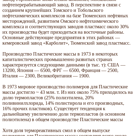
нефтеперерабатывающий завод. В перспективе в связи с
созданием крупнейших Томского и Тобольского
нефтехимических комплексов на базе Тюменских нефтяных
месторождений, развитием Омского нефтехимического
комплекса и соответствующих заводов пластмасс около 30%
их производства будет приходиться на восточные районы.
Основные действующие предприятия в этих районах —
кемеровский завод «Карболит», Тюменский завод пластмасс.
Производство Пластические массы в 1973 в некоторых
капиталистических промышленно развитых странах
характеризуется следующими данными (в тыс. т): США —
13200, Япония — 6500, ФРГ — 6500, Франция — 2500,
Италия — 2300, Великобритания — 1900.
В 1973 мировое производство полимеров для Пластические
массы достигло ~ 43 млн. т. Из них около 75% приходилось на
долю термопластов (25% полиэтилена, 20%
поливинилхлорида, 14% полистирола и его производных,
16% прочих пластиков). Существует тенденция к
дальнейшему увеличению доли термопластов (в основном
полиэтилена) в общем производстве Пластические массы
Хотя доля термореактивных смол в общем выпуске
полимеров для Пластические массы составляет всего около