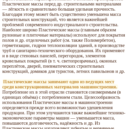
Пластические массы перед др. строительными материалами
— лёгкость и сравнительно большая удельная прочность.
Благодаря этому может быть существенно уменьшена масса
строительных конструкций, что является важнейшей
проблемой современного индустриального строительства.
Наиболее широко Пластические массы (главным образом
рулонные и плиточные материалы) используют для покрытия
полов и др. отделочных работ (см. также Полимербетон),
герметизации, гидрои теплоизоляции зданий, в производстве
труб и санитарно-технического оборудования. Их применяют
и в виде стеновых панелей, перегородок, элементов
кровельных покрытий (в т. ч. светопрозрачных), оконных
переплётов, дверей, пневматических строительных
конструкций, домиков для туристов, летних павильонов и др.
Пластические массы занимают одно из ведущих мест
среди конструкционных материалов машиностроения.
Потребление их в этой отрасли становится соизмеримым (в
единицах объёма) с потреблением стали. Целесообразность
использования Пластические массы в машиностроении
определяется прежде всего возможностью удешевления
продукции. При этом улучшаются также важнейшие технико-
экономические параметры машин — уменьшается масса,
повышаются долговечность, надёжность и др. Из
Пластические массы изготовляют зубчатые и червячные