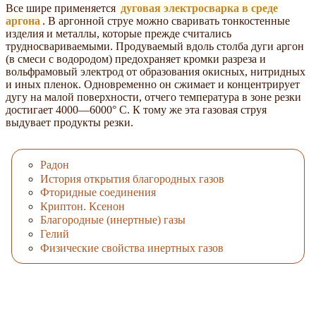
Все шире применяется
дуговая электросварка в среде
аргона
. В аргонной струе можно сваривать тонкостенные
изделия и металлы, которые прежде считались
трудносвариваемыми. Продуваемый вдоль столба дуги аргон
(в смеси с водородом) предохраняет кромки разреза и
вольфрамовый электрод от образования окисных, нитридных
и иных пленок. Одновременно он сжимает и концентрирует
дугу на малой поверхности, отчего температура в зоне резки
достигает 4000—6000° С. К тому же эта газовая струя
выдувает продукты резки.
Радон
История открытия благородных газов
Фторидные соединения
Криптон. Ксенон
Благородные (инертные) газы
Гелий
Физические свойства инертных газов