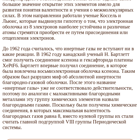
большое значение открытие этих элементов имело для
развития понятия валентности и учения о межмолекулярных
силах. В этом направлении работали ученые Коссель и
Льюис, которые выдвинули гипотезу о том, что электронная
оболочка из 8 электронов наиболее устойчива и различные
атомы стремятся приобрести ее путем присоединения или
отщепления электронов.
До 1962 года считалось, что инертные газы не вступают ни в
какие реакции. В 1962 году канадский ученый Н. Бартлетт
смог получить соединение ксенона и гексафторида платины
XePtF6. Бартлетт впервые получил соединение, в которое
была вовлечена восьмиэлектронная оболочка ксенона. Таким
образом был разрушен миф об абсолютной инертности
благородно-газовой оболочки. После этого название
«инертные газы» уже не соответствовало действительности,
поэтому по аналогии с малоактивными благородными
металлами эту группу химических элементов назвали
благородными газами. Поскольку были получены химические
соединения, в которых максимальная валентность
благородных газов равна 8, вместо нулевой группы их стали
считать главной подгруппой VIII группы Периодической
системы.