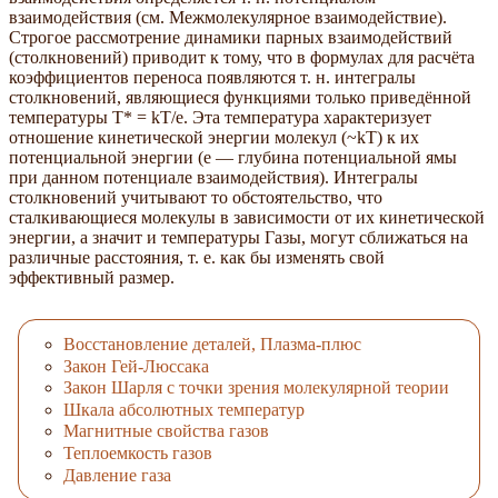
взаимодействия (см. Межмолекулярное взаимодействие).
Строгое рассмотрение динамики парных взаимодействий
(столкновений) приводит к тому, что в формулах для расчёта
коэффициентов переноса появляются т. н. интегралы
столкновений, являющиеся функциями только приведённой
температуры T* = kT/e. Эта температура характеризует
отношение кинетической энергии молекул (~kT) к их
потенциальной энергии (e — глубина потенциальной ямы
при данном потенциале взаимодействия). Интегралы
столкновений учитывают то обстоятельство, что
сталкивающиеся молекулы в зависимости от их кинетической
энергии, а значит и температуры Газы, могут сближаться на
различные расстояния, т. е. как бы изменять свой
эффективный размер.
Восстановление деталей, Плазма-плюс
Закон Гей-Люссака
Закон Шарля с точки зрения молекулярной теории
Шкала абсолютных температур
Магнитные свойства газов
Теплоемкость газов
Давление газа