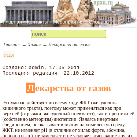
Главная
Контакты
Мероприятия
Словарь
Главная
Химия
Лекарства от газов
газы
admin
17.05.2011
22.10.2012
Лекарства от газов
Эспумизан действует по всему ходу ЖКТ (желудочно-
кишечного тракта), поэтому может применяться как при
верхней (отрыжки, желудочный пневматоз), так и при нижней
(собственно метеоризм) диспепсии. Являясь инертным
соединением, не оказывает влияния на химическую среду
ЖКТ, не изменяет рН (в отличие от хилак-форте, абомина,
пепсина и др.), не замедляет и не ускоряет всасывание других