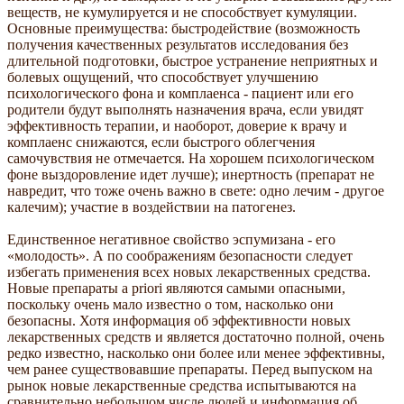
веществ, не кумулируется и не способствует кумуляции.
Основные преимущества: быстродействие (возможность
получения качественных результатов исследования без
длительной подготовки, быстрое устранение неприятных и
болевых ощущений, что способствует улучшению
психологического фона и комплаенса - пациент или его
родители будут выполнять назначения врача, если увидят
эффективность терапии, и наоборот, доверие к врачу и
комплаенс снижаются, если быстрого облегчения
самочувствия не отмечается. На хорошем психологическом
фоне выздоровление идет лучше); инертность (препарат не
навредит, что тоже очень важно в свете: одно лечим - другое
калечим); участие в воздействии на патогенез.
Единственное негативное свойство эспумизана - его
«молодость». А по соображениям безопасности следует
избегать применения всех новых лекарственных средства.
Новые препараты a priori являются самыми опасными,
поскольку очень мало известно о том, насколько они
безопасны. Хотя информация об эффективности новых
лекарственных средств и является достаточно полной, очень
редко известно, насколько они более или менее эффективны,
чем ранее существовавшие препараты. Перед выпуском на
рынок новые лекарственные средства испытываются на
сравнительно небольшом числе людей и информация об