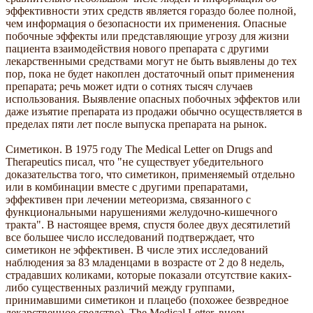
эффективности этих средств является гораздо более полной,
чем информация о безопасности их применения. Опасные
побочные эффекты или представляющие угрозу для жизни
пациента взаимодействия нового препарата с другими
лекарственными средствами могут не быть выявлены до тех
пор, пока не будет накоплен достаточный опыт применения
препарата; речь может идти о сотнях тысяч случаев
использования. Выявление опасных побочных эффектов или
даже изъятие препарата из продажи обычно осуществляется в
пределах пяти лет после выпуска препарата на рынок.
Симетикон. В 1975 году The Medical Letter on Drugs and
Therapeutics писал, что "не существует убедительного
доказательства того, что симетикон, применяемый отдельно
или в комбинации вместе с другими препаратами,
эффективен при лечении метеоризма, связанного с
функциональными нарушениями желудочно-кишечного
тракта". В настоящее время, спустя более двух десятилетий
все большее число исследований подтверждает, что
симетикон не эффективен. В числе этих исследований
наблюдения за 83 младенцами в возрасте от 2 до 8 недель,
страдавших коликами, которые показали отсутствие каких-
либо существенных различий между группами,
принимавшими симетикон и плацебо (похожее безвредное
лекарственное средство). The Medical Letter, вновь