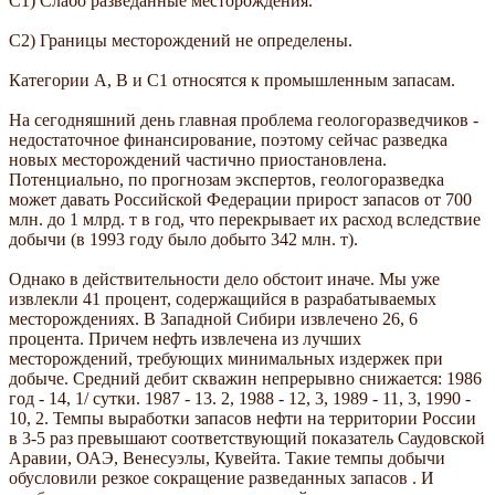
С1) Слабо разведанные месторождения.
С2) Границы месторождений не определены.
Категории А, В и C1 относятся к промышленным запасам.
На сегодняшний день главная проблема геологоразведчиков -
недостаточное финансирование, поэтому сейчас разведка
новых месторождений частично приостановлена.
Потенциально, по прогнозам экспертов, геологоразведка
может давать Российской Федерации прирост запасов от 700
млн. до 1 млрд. т в год, что перекрывает их расход вследствие
добычи (в 1993 году было добыто 342 млн. т).
Однако в действительности дело обстоит иначе. Мы уже
извлекли 41 процент, содержащийся в разрабатываемых
месторождениях. В Западной Сибири извлечено 26, 6
процента. Причем нефть извлечена из лучших
месторождений, требующих минимальных издержек при
добыче. Средний дебит скважин непрерывно снижается: 1986
год - 14, 1/ сутки. 1987 - 13. 2, 1988 - 12, 3, 1989 - 11, 3, 1990 -
10, 2. Темпы выработки запасов нефти на территории России
в 3-5 раз превышают соответствующий показатель Саудовской
Аравии, ОАЭ, Венесуэлы, Кувейта. Такие темпы добычи
обусловили резкое сокращение разведанных запасов . И