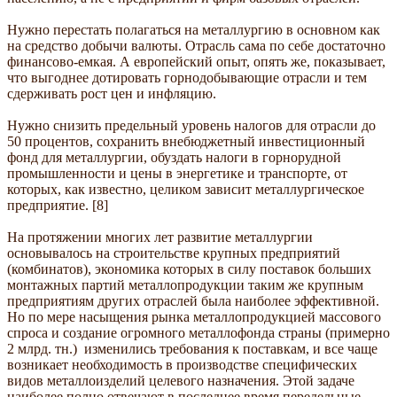
Нужно перестать полагаться на металлургию в основном как
на средство добычи валюты. Отрасль сама по себе достаточно
финансово-емкая. А европейский опыт, опять же, показывает,
что выгоднее дотировать горнодобывающие отрасли и тем
сдерживать рост цен и инфляцию.
Нужно снизить предельный уровень налогов для отрасли до
50 процентов, сохранить внебюджетный инвестиционный
фонд для металлургии, обуздать налоги в горнорудной
промышленности и цены в энергетике и транспорте, от
которых, как известно, целиком зависит металлургическое
предприятие. [8]
На протяжении многих лет развитие металлургии
основывалось на строительстве крупных предприятий
(комбинатов), экономика которых в силу поставок больших
монтажных партий металлопродукции таким же крупным
предприятиям других отраслей была наиболее эффективной.
Но по мере насыщения рынка металлопродукцией массового
спроса и создание огромного металлофонда страны (примерно
2 млрд. тн.) изменились требования к поставкам, и все чаще
возникает необходимость в производстве специфических
видов металлоизделий целевого назначения. Этой задаче
наиболее полно отвечают в последнее время передельные