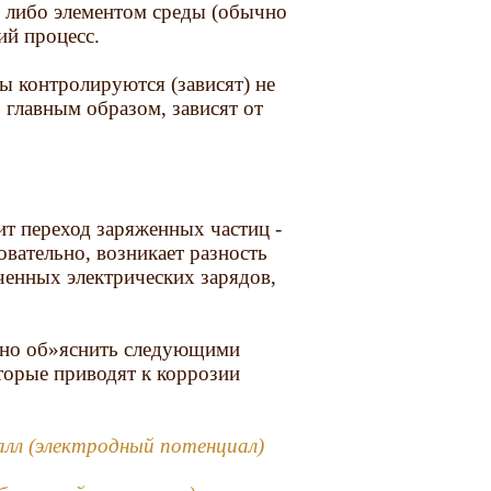
м либо элементом среды (обычно
ий процесс.
ы контролируются (зависят) не
 главным образом, зависят от
ит переход заряженных частиц -
овательно, возникает разность
ченных электрических зарядов,
жно об»яснить следующими
торые приводят к коррозии
алл (электродный потенциал)