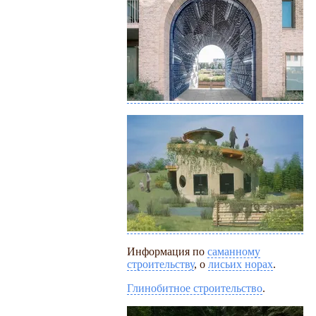
Информация по
саманному
строительству
, о
лисьих норах
.
Глинобитное строительство
.