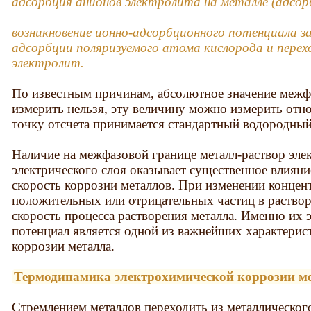
адсорбция анионов электролита на металле (адсо
возникновение ионно-адсорбционного потенциала з
адсорбции поляризуемого атома кислорода и перех
электролит.
По известным причинам, абсолютное значение межф
измерить нельзя, эту величину можно измерить отн
точку отсчета принимается стандартный водородный
Наличие на межфазовой границе металл-раствор эле
электрического слоя оказывает существенное влияние 
скорость коррозии металлов. При изменении концен
положительных или отрицательных частиц в раствор
скорость процесса растворения металла. Именно их
потенциал является одной из важнейших характерис
коррозии металла.
Термодинамика электрохимической коррозии ме
Стремлением металлов переходить из металлического