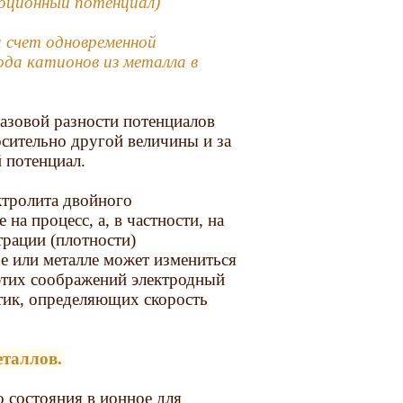
рбционный потенциал)
а счет одновременной
ода катионов из металла в
азовой разности потенциалов
осительно другой величины и за
 потенциал.
ктролита двойного
на процесс, а, в частности, на
трации (плотности)
е или металле может измениться
 этих соображений электродный
тик, определяющих скорость
таллов.
 состояния в ионное для