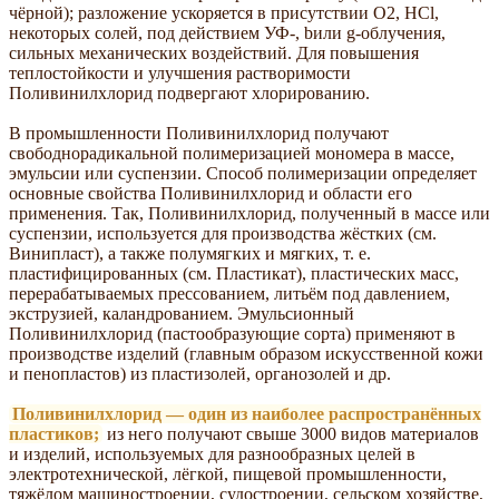
чёрной); разложение ускоряется в присутствии O2, HCl,
некоторых солей, под действием УФ-, bили g-облучения,
сильных механических воздействий. Для повышения
теплостойкости и улучшения растворимости
Поливинилхлорид подвергают хлорированию.
В промышленности Поливинилхлорид получают
свободнорадикальной полимеризацией мономера в массе,
эмульсии или суспензии. Способ полимеризации определяет
основные свойства Поливинилхлорид и области его
применения. Так, Поливинилхлорид, полученный в массе или
суспензии, используется для производства жёстких (см.
Винипласт), а также полумягких и мягких, т. е.
пластифицированных (см. Пластикат), пластических масс,
перерабатываемых прессованием, литьём под давлением,
экструзией, каландрованием. Эмульсионный
Поливинилхлорид (пастообразующие сорта) применяют в
производстве изделий (главным образом искусственной кожи
и пенопластов) из пластизолей, органозолей и др.
Поливинилхлорид — один из наиболее распространённых
пластиков;
из него получают свыше 3000 видов материалов
и изделий, используемых для разнообразных целей в
электротехнической, лёгкой, пищевой промышленности,
тяжёлом машиностроении, судостроении, сельском хозяйстве,