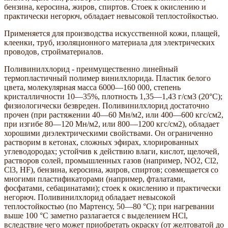
бензина, керосина, жиров, спиртов. Стоек к окислению и
практически негорюч, обладает невысокой теплостойкостью.
Применяется для производства искусственной кожи, плащей,
клеенки, труб, изоляционного материала для электрических
проводов, стройматериалов.
Поливинилхлорид - преимущественно линейный
термопластичный полимер винилхлорида. Пластик белого
цвета, молекулярная масса 6000—160 000, степень
кристалличности 10—35%, плотность 1,35—1,43 г/см3 (20°С);
физиологически безвреден. Поливинилхлорид достаточно
прочен (при растяжении 40—60 Мн/м2, или 400—600 кгс/см2,
при изгибе 80—120 Мн/м2, или 800—1200 кгс/см2), обладает
хорошими диэлектрическими свойствами. Он ограниченно
растворим в кетонах, сложных эфирах, хлорированных
углеводородах; устойчив к действию влаги, кислот, щелочей,
растворов солей, промышленных газов (например, NO2, Cl2,
Cl3, HF), бензина, керосина, жиров, спиртов; совмещается со
многими пластификаторами (например, фталатами,
фосфатами, себацинатами); стоек к окислению и практически
негорюч. Поливинилхлорид обладает невысокой
теплостойкостью (по Мартенсу, 50—80 °С); при нагревании
выше 100 °C заметно разлагается с выделением HCl,
вследствие чего может приобретать окраску (от желтоватой до