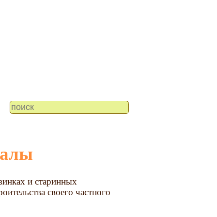
иалы
винках и старинных
роительства своего частного