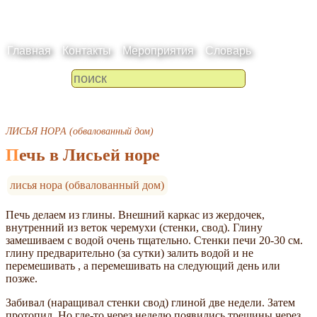
Главная
Контакты
Мероприятия
Словарь
ЛИСЬЯ НОРА (обвалованный дом)
Печь в Лисьей норе
лисья нора (обвалованный дом)
Печь делаем из глины. Внешний каркас из жердочек,
внутренний из веток черемухи (стенки, свод). Глину
замешиваем с водой очень тщательно. Стенки печи 20-30 см.
глину предварительно (за сутки) залить водой и не
перемешивать , а перемешивать на следующий день или
позже.
Забивал (наращивал стенки свод) глиной две недели. Затем
протопил. Но где-то через неделю появились трещины через