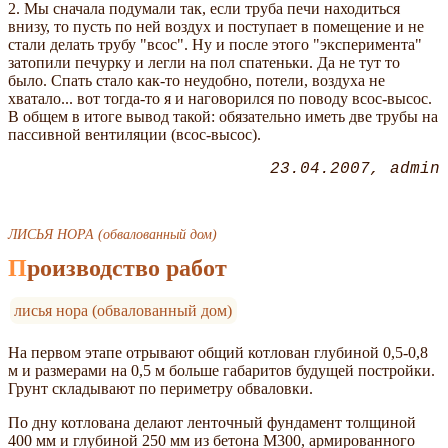
2. Мы сначала подумали так, если труба печи находиться
внизу, то пусть по ней воздух и поступает в помещение и не
стали делать трубу "всос". Ну и после этого "эксперимента"
затопили печурку и легли на пол спатеньки. Да не тут то
было. Спать стало как-то неудобно, потели, воздуха не
хватало... вот тогда-то я и наговорился по поводу всос-высос.
В общем в итоге вывод такой: обязательно иметь две трубы на
пассивной вентиляции (всос-высос).
23.04.2007
admin
ЛИСЬЯ НОРА (обвалованный дом)
Производство работ
лисья нора (обвалованный дом)
На первом этапе отрывают общий котлован глубиной 0,5-0,8
м и размерами на 0,5 м больше габаритов будущей постройки.
Грунт складывают по периметру обваловки.
По дну котлована делают ленточный фундамент толщиной
400 мм и глубиной 250 мм из бетона М300, армированного