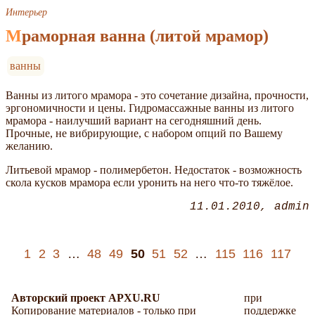
Интерьер
Мраморная ванна (литой мрамор)
ванны
Ванны из литого мрамора - это сочетание дизайна, прочности,
эргономичности и цены. Гидромассажные ванны из литого
мрамора - наилучший вариант на сегодняшний день.
Прочные, не вибрирующие, с набором опций по Вашему
желанию.
Литьевой мрамор - полимербетон. Недостаток - возможность
скола кусков мрамора если уронить на него что-то тяжёлое.
11.01.2010
admin
1
2
3
…
48
49
50
51
52
…
115
116
117
Авторский проект APXU.RU
при
Копирование материалов - только при
поддержке