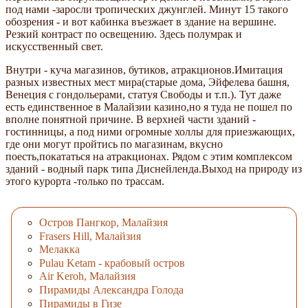
под нами -заросли тропических джунглей. Минут 15 такого
обозрения - и вот кабинка въезжает в здание на вершине.
Резкий контраст по освещению. Здесь полумрак и
искусственный свет.
Внутри - куча магазинов, бутиков, атракционов.Имитация
разных известных мест мира(старые дома, Эйфелева башня,
Венеция с гондольерами, статуя Свободы и т.п.). Тут даже
есть единственное в Малайзии казино,но я туда не пошел по
вполне понятной причине. В верхней части зданий -
гостинницы, а под ними огромные холлы для приезжающих,
где они могут пройтись по магазинам, вкусно
поесть,покататься на атракционах. Рядом с этим комплексом
зданий - водный парк типа Диснейленда.Выход на природу из
этого курорта -только по трассам.
Остров Пангкор, Малайзия
Frasers Hill, Малайзия
Мелакка
Pulau Ketam - крабовый остров
Air Keroh, Малайзия
Пирамиды Александра Голода
Пирамиды в Гизе