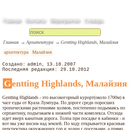
Главная
Контакты
Мероприятия
Словарь
Главная
Архитектура
Gentting Highlands, Малайзия
архитектура
Малайзия
admin
13.10.2007
29.10.2012
Gentting Highlands, Малайзия
Gentting Highlands - это высокогорный курорт(около 1700м) в
часе езды от Куала Лумпура. По дороге среди поросших
тропическими растениями холмов, постепенно подымаясь по
серпантину, подъезжаем к нижней части комплекса. Отсюда
идет вверх канатная дорога. Толпа при посадке в кабинки - и
вот мы уже висим над землей. По ходу открывается красивая
перспектива окружающих гор и долин с поселками, а прямо