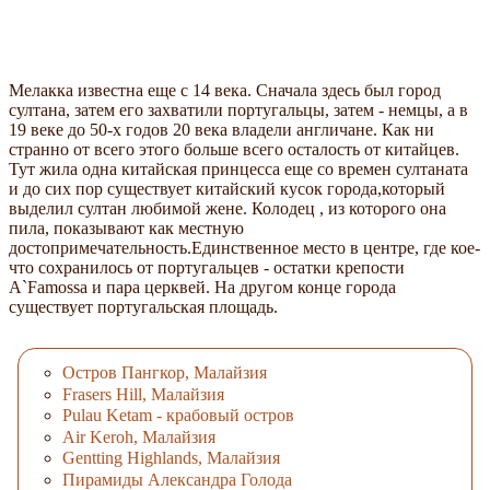
Мелакка известна еще с 14 века. Сначала здесь был город
султана, затем его захватили португальцы, затем - немцы, а в
19 веке до 50-х годов 20 века владели англичане. Как ни
странно от всего этого больше всего осталость от китайцев.
Тут жила одна китайская принцесса еще со времен султаната
и до сих пор существует китайский кусок города,который
выделил султан любимой жене. Колодец , из которого она
пила, показывают как местную
достопримечательность.Единственное место в центре, где кое-
что сохранилось от португальцев - остатки крепости
A`Famossa и пара церквей. На другом конце города
существует португальская площадь.
Остров Пангкор, Малайзия
Frasers Hill, Малайзия
Pulau Ketam - крабовый остров
Air Keroh, Малайзия
Gentting Highlands, Малайзия
Пирамиды Александра Голода