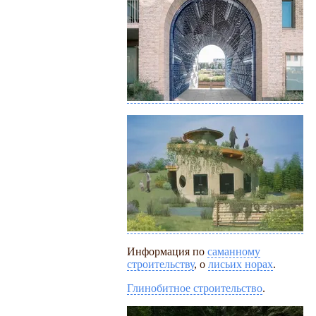
Информация по
саманному
строительству
, о
лисьих норах
.
Глинобитное строительство
.