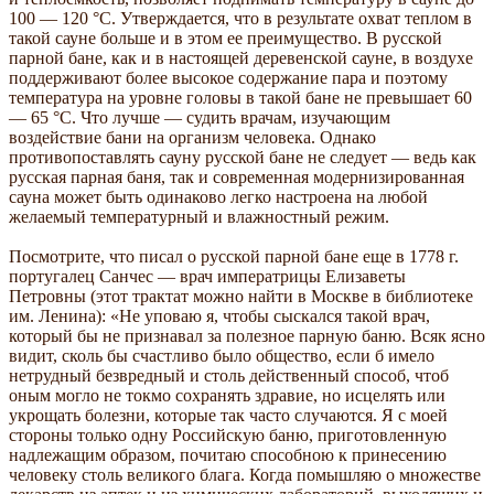
100 — 120 °С. Утверждается, что в результате охват теплом в
такой сауне больше и в этом ее преимущество. В русской
парной бане, как и в настоящей деревенской сауне, в воздухе
поддерживают более высокое содержание пара и поэтому
температура на уровне головы в такой бане не превышает 60
— 65 °С. Что лучше — судить врачам, изучающим
воздействие бани на организм человека. Однако
противопоставлять сауну русской бане не следует — ведь как
русская парная баня, так и современная модернизированная
сауна может быть одинаково легко настроена на любой
желаемый температурный и влажностный режим.
Посмотрите, что писал о русской парной бане еще в 1778 г.
португалец Санчес — врач императрицы Елизаветы
Петровны (этот трактат можно найти в Москве в библиотеке
им. Ленина): «Не уповаю я, чтобы сыскался такой врач,
который бы не признавал за полезное парную баню. Всяк ясно
видит, сколь бы счастливо было общество, если б имело
нетрудный безвредный и столь действенный способ, чтоб
оным могло не токмо сохранять здравие, но исцелять или
укрощать болезни, которые так часто случаются. Я с моей
стороны только одну Российскую баню, приготовленную
надлежащим образом, почитаю способною к принесению
человеку столь великого блага. Когда помышляю о множестве