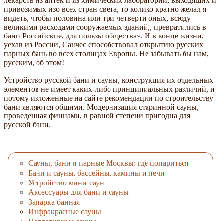
лекарств из аптек и из химических лабораторий, выходящих и
привозимых изо всех стран света, то колико кратно желал я
видеть, чтобы половина или три четверти оных, всюду
великими расходами сооружаемых зданий,, превратились в
бани Российские, для пользы общества». И в конце жизни,
уехав из России, Санчес способствовал открытию русских
парных бань во всех столицах Европы. Не забывать бы нам,
русским, об этом!
Устройство русской бани и сауны, конструкция их отдельных
элементов не имеет каких-либо принципиальных различий, и
потому изложенные на сайте рекомендации по строительству
бани являются общими. Модернизация старинной сауны,
проведенная финнами, в равной степени пригодна для
русской бани.
Cауны, бани и парные Москвы: где попариться
Бани и сауны, бассейны, камины и печи
Устройство мини-саун
Аксессуары для бани и сауны
Запарка банная
Инфракрасные сауны