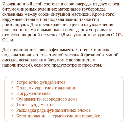
Изоляционный слой состоит, в свою очередь, из двух слоев
битумоминозных рулонных материалов (рубероида),
склеенных между собой битумной мастикой. Кроме того,
наружные стены и пол подвала здания также гид-
роизолируют. Для предохранения грунта от увлажнения
поверхностными водами около стен здания устраивают
отмостки шириной не менее 0,8 м с уклоном от здания О.О2-
О.1 м.
Деформационные швы в фундаментах, стенах и полах
подвала заполняют эластичной мастикой (резинобитумной
смесью, легкоплавким битумом с волокнистым
наполнителем), если это предусмотрено проектом.
Устройство фундаментов
Подвал - укрытие от радиации
Погружение свай
Фундаменты загородного дома
Типы фундаментов
Раскладка ряда фундаментных блоков
Бетонирование в термоактивной опалубке