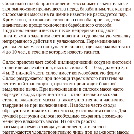
Силосный способ приготовления массы имеет значительные
экономиче-ские преимущества перед барабанным, так как при
силосовании массы на га-шение извести не расходуется пар.
Кроме того, технология силосного способа производства
значительно проще технологии барабанного способа.
Подготовленные известь и песок непрерывно подаются
питателями в заданном соотношении в одновальную мешалку
непрерывного действия и увлажняются. Перемешанная и
увлажненная масса поступает в силосы, где выдерживается от
4 до 10 час., в течение которых известь гасится.
Силос представляет собой цилиндрический сосуд из листовой
стали или железобетона; высота силоса 8 – 10 м, диаметр 3,5 –
4 м. В нижней части силос имеет конусообразную форму.
Силос разгружается при помощи тарельчатого питателя на
ленточный транспортер, при этом происходит большоё
выделение пыли. При вылеживании в силосах масса часто
образует своды; причина этого – относительно высокая
степень влажности массы, а также уплотнение и частичное
твердение ее при вылеживании. Наиболее часто своды
образуются в нижних слоях массы, у основания силоса. Для
лучшей разгрузки силоса необходимо сохранять возможно
меньшую влажность массы. Из опыта работы
рассматриваемого завода установлено, что силосы
разгружаются удовлетворительно лишь при влажности массы