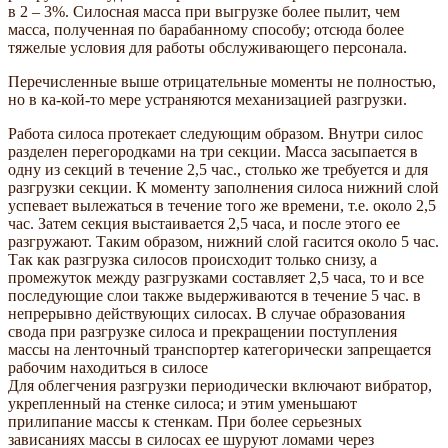
в 2 – 3%. Силосная масса при выгрузке более пылит, чем
масса, полученная по барабанному способу; отсюда более
тяжелые условия для работы обслуживающего персонала.
Перечисленные выше отрицательные моменты не полностью,
но в ка-кой-то мере устраняются механизацией разгрузки.
Работа силоса протекает следующим образом. Внутри силос
разделен перегородками на три секции. Масса засыпается в
одну из секций в течение 2,5 час., столько же требуется и для
разгрузки секции. К моменту заполнения силоса нижний слой
успевает вылежаться в течение того же времени, т.е. около 2,5
час. Затем секция выстаивается 2,5 часа, и после этого ее
разгружают. Таким образом, нижний слой гасится около 5 час.
Так как разгрузка силосов происходит только снизу, а
промежуток между разгрузками составляет 2,5 часа, то и все
последующие слои также выдерживаются в течение 5 час. в
непрерывно действующих силосах. В случае образования
свода при разгрузке силоса и прекращении поступления
массы на ленточный транспортер категорически запрещается
рабочим находиться в силосе
Для облегчения разгрузки периодически включают вибратор,
укрепленный на стенке силоса; и этим уменьшают
прилипание массы к стенкам. При более серьезных
зависаниях массы в силосах ее шуруют ломами через