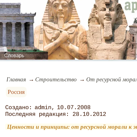
Словарь
Главная
Строительство
От ресурсной морал
Россия
admin
10.07.2008
28.10.2012
Ценности и принципы: от ресурсной морали к э