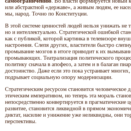
самоограничению
. Во власти формируется новый 
или абстрактной «державе», а живым людям, ее нас
мы, народ. Точно по Конституции.
В этой системе ценностей людей нельзя унижать не 
но и интеллектуально. Стратегической ошибкой ста
как с публикой, которой картинка в телевизоре внуш
настроения. Слепя других, властители быстро слепн
промывание мозгов в итоге приводит к их вымывани
промывающих. Театрализация политического проце
политику сначала в апофеоз, а затем и в балаган пиа
достоинство. Даже если это пока устраивает многих,
подрывает социальную опору модернизации.
Стратегическим ресурсом становится человеческое д
этическим императивом, но теперь эта мораль стано
непосредственно конвертируется в прагматические ц
развитие, становится ликвидной в прямом экономиче
диктат, насилие и унижение уже неликвидны, они то
перспективы.