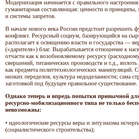
Модернизация начинается с правильного настроения
гуманитарная составляющая: ценности и принципы, 
и системы запретов.
В начале нового века России предстоит разрешить
конфликт. Ресурсный социум, базирующийся на сыр
располагает к освящению власти и государства — ве
(«дарителя») благ. Вырабатывается отношение к насе
отчасти как к возобновляемому ресурсу (расходном
свершений, титанических производств и т.д., вплот
как предмета политтехнологических манипуляций. С
низких переделов, культура недоделанности; сама ст
заготовкой под будущее правильное существование.
Однако теперь и впредь попытки привычной дл
ресурсно-мобилизационного типа не только бесп
невозможны:
• идеологические ресурсы веры и энтузиазма исчер
(социалистического строительства);