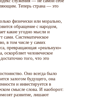
кодекс служения — не самой себе
еляющим. Теперь страна — это
только физически или морально,
новится обращение с народом,
ает какие угодно мысли и
ут сами. Систематическое
ю, в том числе у самих
сса, превращающая «реальную»
ра, оскорбляет человеческое
 достаточно того, что это
остоинство. Оно всегда было
вится залогом будущего, она
енности и инвестируется в
ском смысле слова. И наоборот:
рмозят развитие, лишают