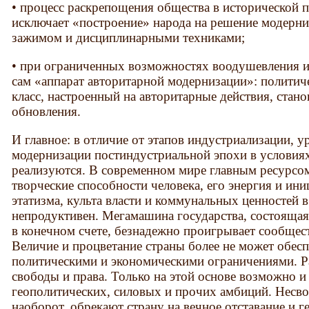
• процесс раскрепощения общества в исторической п
исключает «построение» народа на решение модерн
зажимом и дисциплинарными техниками;
• при ограниченных возможностях воодушевления и
сам «аппарат авторитарной модернизации»: полити
класс, настроенный на авторитарные действия, стан
обновления.
И главное: в отличие от этапов индустриализации, у
модернизации постиндустриальной эпохи в условия
реализуются. В современном мире главным ресурсом
творческие способности человека, его энергия и ини
этатизма, культа власти и коммунальных ценностей 
непродуктивен. Мегамашина государства, состоящая 
в конечном счете, безнадежно проигрывает сообщес
Величие и процветание страны более не может обесп
политическими и экономическими ограничениями. Ра
свободы и права. Только на этой основе возможно 
геополитических, силовых и прочих амбиций. Несво
наоборот, обрекают страну на вечное отставание и 