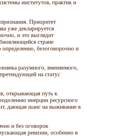
 системы институтов, практик и
 признания. Приоритет
ава уже декларируется
вочно, и это выглядит
обновляющейся стране
 определенно, безоговорочно и
еловека разумного, вменяемого,
 претендующей на статус
ов, открывающая путь к
реодолению инерции ресурсного
чит, дающая шанс на выживание в
ачно и без оговорок
пускающая ревизии, особенно в