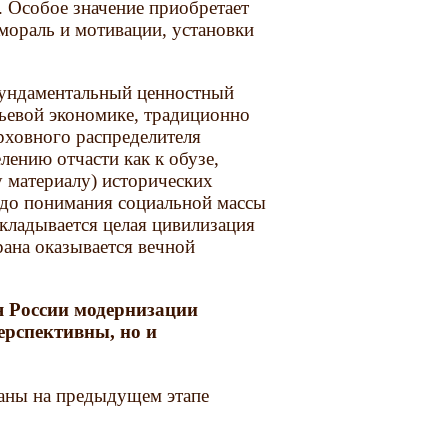
. Особое значение приобретает
мораль и мотивации, установки
 фундаментальный ценностный
ьевой экономике, традиционно
рховного распределителя
лению отчасти как к обузе,
у материалу) исторических
ь до понимания социальной массы
кладывается целая цивилизация
рана оказывается вечной
я России модернизации
ерспективны, но и
паны на предыдущем этапе