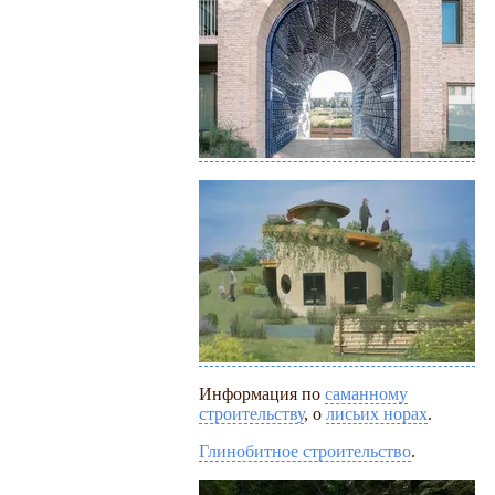
Информация по
саманному
строительству
, о
лисьих норах
.
Глинобитное строительство
.