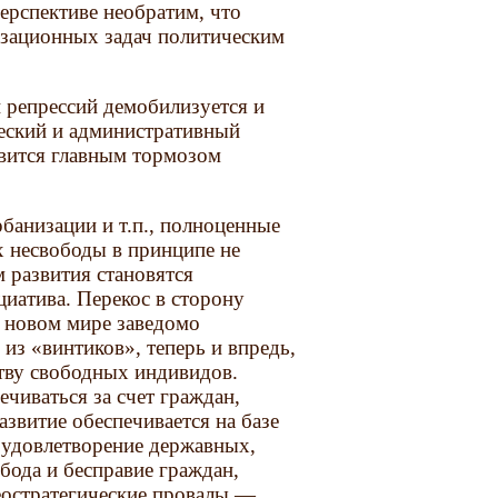
ерспективе необратим, что
изационных задач политическим
 репрессий демобилизуется и
ческий и административный
овится главным тормозом
рбанизации и т.п., полноценные
х несвободы в принципе не
 развития становятся
циатива. Перекос в сторону
в новом мире заведомо
из «винтиков», теперь и впредь,
тву свободных индивидов.
ечиваться за счет граждан,
звитие обеспечивается на базе
и удовлетворение державных,
бода и бесправие граждан,
геостратегические провалы —