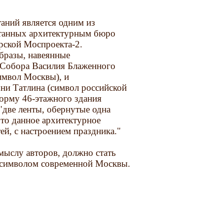
аний является одним из
отанных архитектурным бюро
рской Моспроекта-2.
бразы, навеянные
 Собора Василия Блаженного
имвол Москвы), и
ни Татлина (символ российской
орму 46-этажного здания
"две ленты, обернутые одна
то данное архитектурное
ей, с настроением праздника."
мыслу авторов, должно стать
 символом современной Москвы.