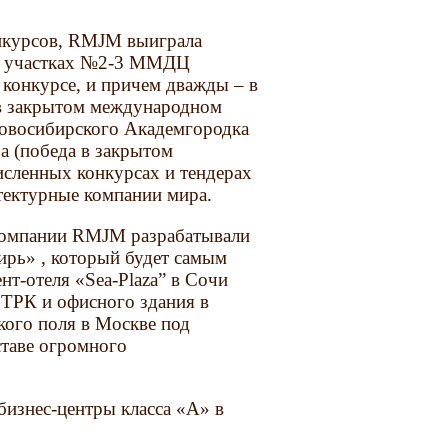
онкурсов, RMJM выиграла
на участках №2-3 ММДЦ
конкурсе, и причем дважды – в
а в закрытом международном
 новосибирского Академгородка
ра (победа в закрытом
исленных конкурсах и тендерах
тектурные компании мира.
компании RMJM разрабатывали
ирь» , который будет самым
нт-отеля «Sea-Plaza” в Сочи
 ТРК и офисного здания в
кого поля в Москве под
таве огромного
изнес-центры класса «А» в