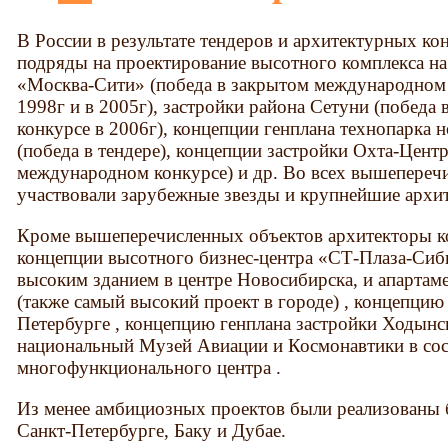
В России в результате тендеров и архитектурных к
подряды на проектирование высотного комплекса 
«Москва-Сити» (победа в закрытом международном 
1998г и в 2005г), застройки района Сетуни (побед
конкурсе в 2006г), концепции генплана технопарка
(победа в тендере), концепции застройки Охта-Цент
международном конкурсе) и др. Во всех вышепереч
участвовали зарубежные звезды и крупнейшие архи
Кроме вышеперечисленных объектов архитекторы 
концепции высотного бизнес-центра «СТ-Плаза-Сиб
высоким зданием в центре Новосибирска, и апартаме
(также самый высокий проект в городе) , концепцию
Петербурге , концепцию генплана застройки Ходынс
национальный Музей Авиации и Космонавтики в сос
многофункционального центра .
Из менее амбициозных проектов были реализованы б
Санкт-Петербурге, Баку и Дубае.