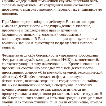
Органы Федеральной таможенной службы перестали быть
силовым ведомством. Их сотрудники лишь составляют
протоколы о правонарушениях и передают их в финансовую
полицию.
При Министерстве обороны действует Военная полиция.
Смысл ее деятельности – предупреждение, выявление,
пресечение и расследование правонарушений
(административных и уголовных), совершаемых
военнослужащими. В Военной полиции действует система
воинских званий и существуют подразделения силовой
защиты.
Федеральная служба безопасности упразднена. Воссоздана
Федеральная служба контрразведки (ФСК) с компетенцией,
соответствующей этому наименованию. Кроме выявления и
пресечения собственно разведывательной деятельности
иностранных спецслужб (в военной, научной, экономической
областях), ФСК обеспечивает информационную
безопасность, включая сохранение государственной тайны.
ФСК - не полицейский орган, а спецслужба, поскольку
доминирующим видом ее деятельности является не
процессуальная, а оперативно-розыскная, в т.ч. агентурная. В
ФСК нет воинских званий, а есть своя градация специальных
званий. Как только функции ФСК были ограничены, исчезла