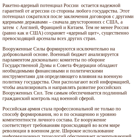
Ракетно-ядерный потенциал России остается надежной
гарантией от агрессии со стороны любого государства. Этот
потенциал сократился после заключения договоров с другими
ядерными державами – сначала двухсторонних с США, а
затем с Англией, Францией и Китаем. Тем не менее Россия
(равно как и США) сохраняет «ядерный щит», существенно
превосходящий арсеналы всех других стран.
Вооруженные Силы формируются исключительно на
добровольной основе. Военный бюджет анализируется
парламентом досконально: комитеты по обороне
Государственной Думы и Совета Федерации обладают
необходимыми финансовыми и политическими
инструментами для определяющего влияния на военную
политику государства. Они располагают всей информацией,
чтобы анализировать и направлять развитие российских
Вооруженных Сил. Тем самым обеспечивается подлинный
гражданский контроль над военной сферой.
Российская армия стала профессиональной не только по
способу формирования, но и по оснащению и уровню
компетентности личного состава. Ее вооружение
соответствует требованиям происходящей во всем мире
революции в военном деле. Широкое использование
информационных технологий обеспечивает исчерпывающей