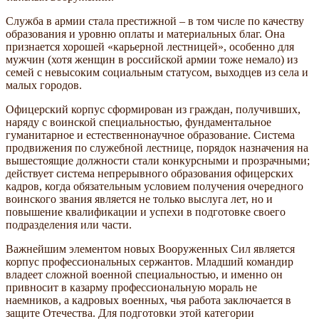
Служба в армии стала престижной – в том числе по качеству
образования и уровню оплаты и материальных благ. Она
признается хорошей «карьерной лестницей», особенно для
мужчин (хотя женщин в российской армии тоже немало) из
семей с невысоким социальным статусом, выходцев из села и
малых городов.
Офицерский корпус сформирован из граждан, получивших,
наряду с воинской специальностью, фундаментальное
гуманитарное и естественнонаучное образование. Система
продвижения по служебной лестнице, порядок назначения на
вышестоящие должности стали конкурсными и прозрачными;
действует система непрерывного образования офицерских
кадров, когда обязательным условием получения очередного
воинского звания является не только выслуга лет, но и
повышение квалификации и успехи в подготовке своего
подразделения или части.
Важнейшим элементом новых Вооруженных Сил является
корпус профессиональных сержантов. Младший командир
владеет сложной военной специальностью, и именно он
привносит в казарму профессиональную мораль не
наемников, а кадровых военных, чья работа заключается в
защите Отечества. Для подготовки этой категории