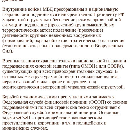
Внутренние войска МВД преобразованы в национальную
гвардию: они подчиняются непосредственно Президенту РФ.
Задачи этой структуры: обеспечение режима чрезвычайной
ситуации; подавление (пресечение) крупномасштабных
террористических актов; подавление (пресечение)
деятельности крупных незаконных вооруженных
формирований; охрана объектов стратегического назначения
(если они не отнесены к подведомственности Вооруженных
Сил).
Военные звания сохранены только в национальной гвардии и
подразделениях силовой защиты (типа ОМОНа или СОБРа),
существующих при всех правоохранительных службах. В
остальных же структурах действуют специальные звания –
иерархия званий стала короче и не довлеет над
меритократически выстроенной управленческой структурой.
Борьбой с экономическими преступлениями занимается
Федеральная служба финансовой полиции (ФСФП) со своими
подразделениями по всей стране; она тесно сотрудничает с
Федеральной службой криминальной полиции. Основные
задачи ФСФП – противодействие экономическим
преступлениям и коррупции, в т.ч. в полицейских и
милицейских службах.