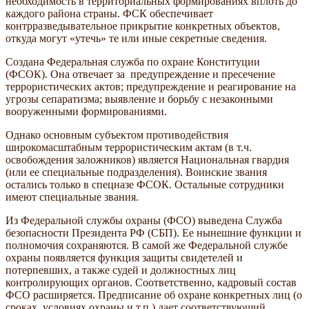
необходимость в территориальных формированиях вплоть до
каждого района страны. ФСК обеспечивает
контрразведывательное прикрытие конкретных объектов,
откуда могут «утечь» те или иные секретные сведения.
Создана Федеральная служба по охране Конституции
(ФСОК). Она отвечает за предупреждение и пресечение
террористических актов; предупреждение и реагирование на
угрозы сепаратизма; выявление и борьбу с незаконными
вооруженными формированиями.
Однако основным субъектом противодействия
широкомасштабным террористическим актам (в т.ч.
освобождения заложников) является Национальная гвардия
(или ее специальные подразделения). Воинские звания
остались только в спецназе ФСОК. Остальные сотрудники
имеют специальные звания.
Из Федеральной службы охраны (ФСО) выведена Служба
безопасности Президента РФ (СБП). Ее нынешние функции и
полномочия сохраняются. В самой же Федеральной службе
охраны появляется функция защиты свидетелей и
потерпевших, а также судей и должностных лиц
контролирующих органов. Соответственно, кадровый состав
ФСО расширяется. Предписание об охране конкретных лиц (о
сроках, условиях охраны и т.п.) дает соответствующий