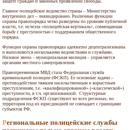
защите граждан и законных проявлений свободы.
Главное полицейское ведомство страны – Министерство
внутренних дел – ликвидировано. Различные функции
охраны правопорядка четко разведены по уровням публичной
власти, т.е. исчезла «полицейская вертикаль», совмещавшая
борьбу с преступностью с поддержанием общественного
порядка.
Функции охраны правопорядка адекватно децентрализованы
и выполняются несколькими ведомствами и службами.
Низовое звено – муниципальная милиция – управляется
органами местного самоуправления.
Правопреемником МВД стала Федеральная служба
криминальной полиции (ФСКП). Ее основные задачи –
противодействие тяжким насильственным и корыстным
преступлениям, т.е. «квалифицированной» («классической»)
преступности, в т.ч. организованной. Структурные
подразделения ФСКП существуют во всех регионах, но
территория под их юрисдикцией не совпадает с границами
субъектов РФ.
Региональные полицейские службы