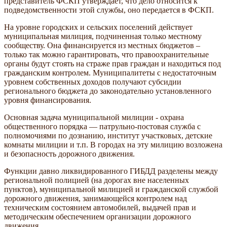
представитель ФСКП утверждает, что дело относится к
подведомственности этой службы, оно передается в ФСКП.
На уровне городских и сельских поселений действует
муниципальная милиция, подчиненная только местному
сообществу. Она финансируется из местных бюджетов –
только так можно гарантировать, что правоохранительные
органы будут стоять на страже прав граждан и находиться под
гражданским контролем. Муниципалитеты с недостаточным
уровнем собственных доходов получают субсидии
регионального бюджета до законодательно установленного
уровня финансирования.
Основная задача муниципальной милиции - охрана
общественного порядка — патрульно-постовая служба с
полномочиями по дознанию, институт участковых, детские
комнаты милиции и т.п. В городах на эту милицию возложена
и безопасность дорожного движения.
Функции давно ликвидированного ГИБДД разделены между
региональной полицией (на дорогах вне населенных
пунктов), муниципальной милицией и гражданской службой
дорожного движения, занимающейся контролем над
техническим состоянием автомобилей, выдачей прав и
методическим обеспечением организации дорожного
движения.