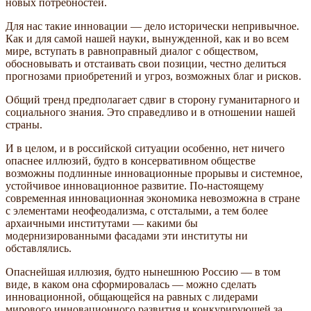
новых потребностей.
Для нас такие инновации — дело исторически непривычное.
Как и для самой нашей науки, вынужденной, как и во всем
мире, вступать в равноправный диалог с обществом,
обосновывать и отстаивать свои позиции, честно делиться
прогнозами приобретений и угроз, возможных благ и рисков.
Общий тренд предполагает сдвиг в сторону гуманитарного и
социального знания. Это справедливо и в отношении нашей
страны.
И в целом, и в российской ситуации особенно, нет ничего
опаснее иллюзий, будто в консервативном обществе
возможны подлинные инновационные прорывы и системное,
устойчивое инновационное развитие. По-настоящему
современная инновационная экономика невозможна в стране
с элементами неофеодализма, с отсталыми, а тем более
архаичными институтами — какими бы
модернизированными фасадами эти институты ни
обставлялись.
Опаснейшая иллюзия, будто нынешнюю Россию — в том
виде, в каком она сформировалась — можно сделать
инновационной, общающейся на равных с лидерами
мирового инновационного развития и конкурирующей за