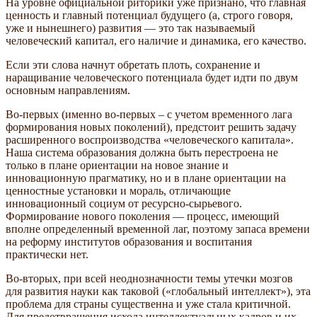
На уровне официальной риторики уже признано, что главная
ценность и главный потенциал будущего (а, строго говоря,
уже и нынешнего) развития — это так называемый
человеческий капитал, его наличие и динамика, его качество.
Если эти слова начнут обретать плоть, сохранение и
наращивание человеческого потенциала будет идти по двум
основным направлениям.
Во-первых (именно во-первых – с учетом временного лага
формирования новых поколений), предстоит решить задачу
расширенного воспроизводства «человеческого капитала».
Наша система образования должна быть перестроена не
только в плане ориентации на новое знание и
инновационную прагматику, но и в плане ориентации на
ценностные установки и мораль, отличающие
инновационный социум от ресурсно-сырьевого.
Формирование нового поколения — процесс, имеющий
вполне определенный временной лаг, поэтому запаса времени
на реформу институтов образования и воспитания
практически нет.
Во-вторых, при всей неоднозначности темы утечки мозгов
для развития науки как таковой («глобальный интеллект»), эта
проблема для страны существенна и уже стала критичной.
Для предотвращения исхода интеллектуальных кадров и их