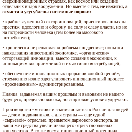
сверхинновационных отраслях, как космос или создание
отдельных видов вооружений. Но вместе с тем,
не изжиты, а
отчасти и усугублены системные пороки:
• крайне зауженный сектор инноваций, ориентированных на
престиж, идеологию и оборону, на силу и славу власти, но не
на потребности человека (тем более на массового
потребителя);
• хронически не решаемая «проблема внедрения»; попытки
навязывания инвестиций экономике, «органически»
отторгающей инновации, вместо создания экономики, к
инновациям восприимчивой и их активно востребующей;
• обеспечение инновационных прорывов «любой ценой»;
стремлению извне зарегулировать инновационный процесс
«просвещенным» администрированием.
Планка, задаваемая нашим прошлым и вызовами не нашего
будущего, предельно высока, но стартовые условия удручают.
Производство «мозгов» и знания остается в России для людей
— делом подвижников, а для страны — еще одной
«сырьевой» отраслью, предметом дармового экспорта, за
наши же средства увеличивающего отрыв глобальных
конкурентов. В то же время, инновационный потенциал