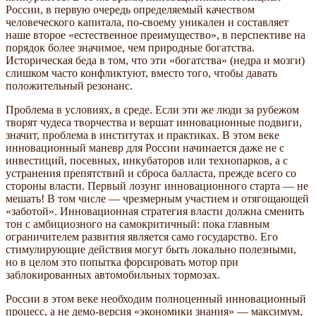
России, в первую очередь определяемый качеством
человеческого капитала, по-своему уникален и составляет
наше второе «естественное преимущество», в перспективе на
порядок более значимое, чем природные богатства.
Историческая беда в том, что эти «богатства» (недра и мозги)
слишком часто конфликтуют, вместо того, чтобы давать
положительный резонанс.
Проблема в условиях, в среде. Если эти же люди за рубежом
творят чудеса творчества и вершат инновационные подвиги,
значит, проблема в институтах и практиках. В этом веке
инновационный маневр для России начинается даже не с
инвестиций, посевных, инкубаторов или технопарков, а с
устранения препятствий и сброса балласта, прежде всего со
стороны власти. Первый лозунг инновационного старта — не
мешать! В том числе — чрезмерным участием и отягощающей
«заботой». Инновационная стратегия власти должна сменить
тон с амбициозного на самокритичный: пока главным
ограничителем развития является само государство. Его
стимулирующие действия могут быть локально полезными,
но в целом это попытка форсировать мотор при
заблокированных автомобильных тормозах.
России в этом веке необходим полноценный инновационный
процесс, а не демо-версия «экономики знания» — максимум,