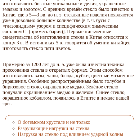
изготовлялись богатые уникальные изделия, украшенные
эмалью и золотом. С древних времён стекло было известно в
Китае, где в 5—3 вв. до н. э. стеклянные изделия появляются
уже в довольно большом количестве [в т. ч. бусы с
«глазовидным» узором и специфическим химическим
составом С. (примесь бария)]. Первые письменные
свидетельства об изготовлении стекла в Китае относятся к
концу 3 в. В источниках 5 в. говорится об умении китайцев
изготовлять стекло пяти цветов.
Примерно за 1200 лет до н. э. уже была известна техника
прессования стекла в открытых формах. Этим способом
изготовлялись вазы, чаши, блюда, кубки, цветные мозаичные
украшения. Особенно распространённым было голубое и
бирюзовое стекло, окрашенное медью. Зелёное стекло
получали окрашиванием медью и железом. Синее стекло,
окрашенное кобальтом, появилось в Египте в начале нашей
эры.
О богемском хрустале и не только
Разрушающие нагрузки на стекла
Нагрузка на стекло под влиянием ударной волны