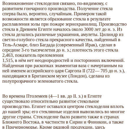
Возникновение стеклоделия связано, по-видимому, с
развитием гончарного производства. Получение стекла
сперва было, вероятно, случайным. Примером такой
возможности является образование стекла в результате
расплавления золы при пожаре зернохранилищ. Производство
стекла в Древнем Египте началось около 3000 лет до н. э. Из
стекла делались различные украшения, амулеты. Цилиндр из
светло-голубого стекла прекрасного качества, найденный в
Тель-Асмаре, близ Багдада (современный Ирак), сделан в
середине 3-го тысячелетия до н. э.; плотность этого стекла
2,463, показатель преломления
1,515, в нём нет неоднородностей и посторонних включений.
Найденная при раскопках знаменитая ваза с начертанным на
ней именем ассирийского царя Саргопа II (722— 705 до н. э.),
находящаяся в Британском музее (Лондон), сделана из
полупрозрачного зеленоватого стекла.
Во времена Птолемеев (4—1 вв. до II. э.) в Египте
существовало относительно развитое стекольное
производство. Египет оставался центром стеклоделия вплоть
до нашей эры; его стеклянные изделия вывозились во многие
другие страны. Стеклоделие было развито также в странах
Ближнего Востока, в частности в Сирии и Финикии, а также
в Причерноморье. Кроме рядовой продукции, здесь