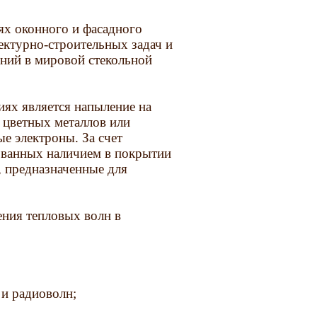
ях оконного и фасадного
ектурно-строительных задач и
ений в мировой стекольной
ях является напыление на
 цветных металлов или
е электроны. За счет
званных наличием в покрытии
, предназначенные для
ения тепловых волн в
 и радиоволн;