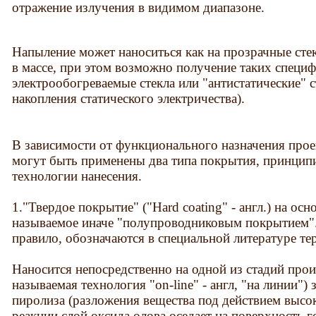
отражение излучения в видимом диапазоне.
Напыление может наноситься как на прозрачные стек
в массе, при этом возможно получение таких специ
электрообогреваемые стекла или "антистатические" 
накопления статического электричества).
В зависимости от функционального назначения прое
могут быть применены два типа покрытия, принцип
технологии нанесения.
1."Твердое покрытие" ("Hard coating" - англ.) на ос
называемое иначе "полупроводниковым покрытием". 
правило, обозначаются в специальной литературе те
Наносится непосредственно на одной из стадий произ
называемая технология "on-line" - англ, "на линии")
пиролиза (разложения вещества под действием высок
реакции слой оксида олова оседает на поверхность г