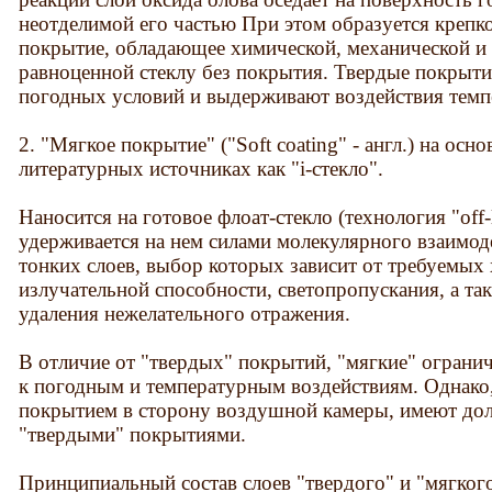
неотделимой его частью При этом образуется крепк
покрытие, обладающее химической, механической и 
равноценной стеклу без покрытия. Твердые покрыт
погодных условий и выдерживают воздействия темп
2. "Мягкое покрытие" ("Soft coating" - англ.) на осн
литературных источниках как "i-стекло".
Наносится на готовое флоат-стекло (технология "off-l
удерживается на нем силами молекулярного взаимод
тонких слоев, выбор которых зависит от требуемых 
излучательной способности, светопропускания, а так
удаления нежелательного отражения.
В отличие от "твердых" покрытий, "мягкие" огран
к погодным и температурным воздействиям. Однако, 
покрытием в сторону воздушной камеры, имеют дол
"твердыми" покрытиями.
Принципиальный состав слоев "твердого" и "мягког