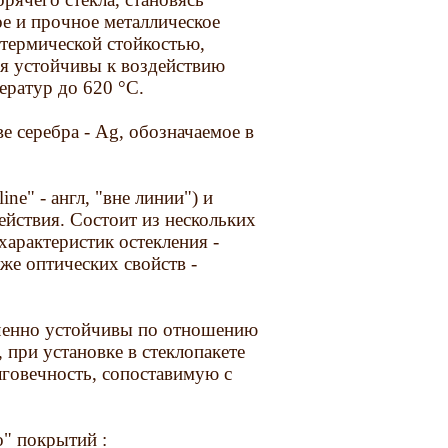
ое и прочное металлическое
термической стойкостью,
ия устойчивы к воздействию
ератур до 620 °С.
ове серебра - Ag, обозначаемое в
ine" - англ, "вне линии") и
ействия. Состоит из нескольких
характеристик остекления -
же оптических свойств -
иченно устойчивы по отношению
при установке в стеклопакете
говечность, сопоставимую с
о" покрытий :