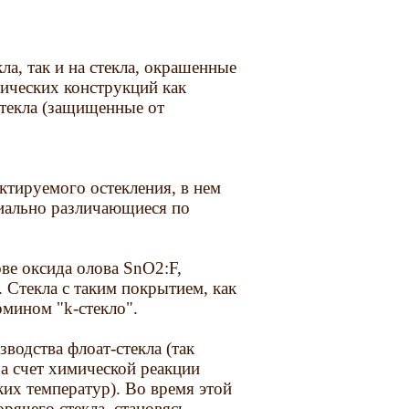
ла, так и на стекла, окрашенные
фических конструкций как
стекла (защищенные от
ктируемого остекления, в нем
иально различающиеся по
нове оксида олова SnO2:F,
Стекла с таким покрытием, как
рмином "k-стекло".
водства флоат-стекла (так
 за счет химической реакции
их температур). Во время этой
орячего стекла, становясь