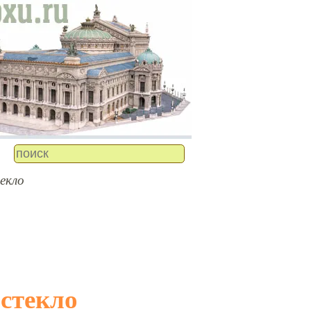
екло
 стекло