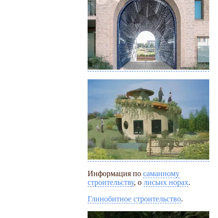
Информация по
саманному
строительству
, о
лисьих норах
.
Глинобитное строительство
.