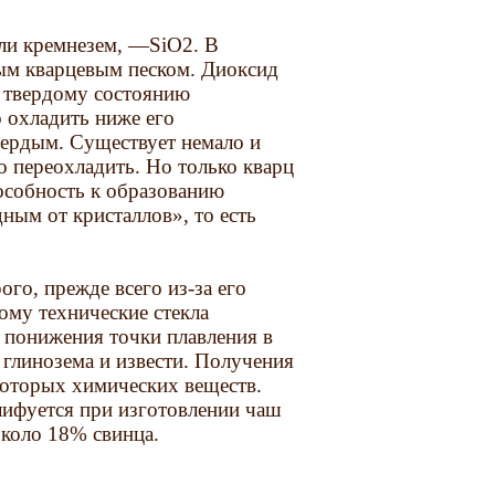
или кремнезем, —SiO2. В
лым кварцевым песком. Диоксид
к твердому состоянию
 охладить ниже его
твердым. Существует немало и
о переохладить. Но только кварц
пособность к образованию
ным от кристаллов», то есть
го, прежде всего из-за его
ому технические стекла
 понижения точки плавления в
, глинозема и извести. Получения
которых химических веществ.
лифуется при изготовлении чаш
около 18% свинца.