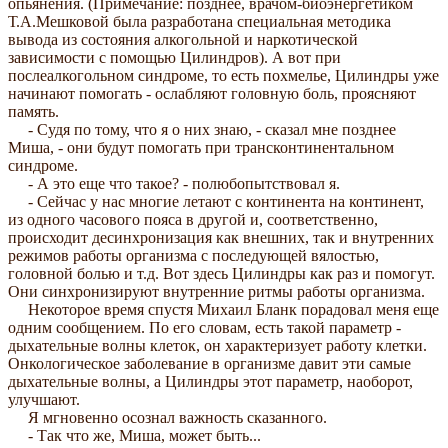
опьянения. (Примечание: позднее, врачом-биоэнергетиком
Т.А.Мешковой была разработана специальная методика
вывода из состояния алкогольной и наркотической
зависимости с помощью Цилиндров). А вот при
послеалкогольном синдроме, то есть похмелье, Цилиндры уже
начинают помогать - ослабляют головную боль, проясняют
память.
- Судя по тому, что я о них знаю, - сказал мне позднее
Миша, - они будут помогать при трансконтинентальном
синдроме.
- А это еще что такое? - полюбопытствовал я.
- Сейчас у нас многие летают с континента на континент,
из одного часового пояса в другой и, соответственно,
происходит десинхронизация как внешних, так и внутренних
режимов работы организма с последующей вялостью,
головной болью и т.д. Вот здесь Цилиндры как раз и помогут.
Они синхронизируют внутренние ритмы работы организма.
Некоторое время спустя Михаил Бланк порадовал меня еще
одним сообщением. По его словам, есть такой параметр -
дыхательные волны клеток, он характеризует работу клетки.
Онкологическое заболевание в организме давит эти самые
дыхательные волны, а Цилиндры этот параметр, наоборот,
улучшают.
Я мгновенно осознал важность сказанного.
- Так что же, Миша, может быть...