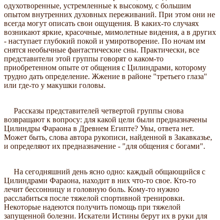
одухотворенные, устремленные к высокому, с большим
опытом внутренних духовных переживаний. При этом они не
всегда могут описать свои ощущения. В каких-то случаях
возникают яркие, красочные, мимолетные видения, а в других
- наступает глубокий покой и умиротворение. По ночам им
снятся необычные фантастические сны. Практически, все
представители этой группы говорят о каком-то
приобретенном опыте от общения с Цилиндрами, которому
трудно дать определение. Жжение в районе "третьего глаза"
или где-то у макушки головы.
Рассказы представителей четвертой группы снова
возвращают к вопросу: для какой цели были предназначены
Цилиндры Фараона в Древнем Египте? Увы, ответа нет.
Может быть, слова автора рукописи, найденной в Закавказье,
и определяют их предназначение - "для общения с богами".
На сегодняшний день ясно одно: каждый общающийся с
Цилиндрами Фараона, находит в них что-то свое. Кто-то
лечит бессонницу и головную боль. Кому-то нужно
расслабиться после тяжелой спортивной тренировки.
Некоторые надеются получить помощь при тяжелой
запущенной болезни. Искатели Истины берут их в руки для