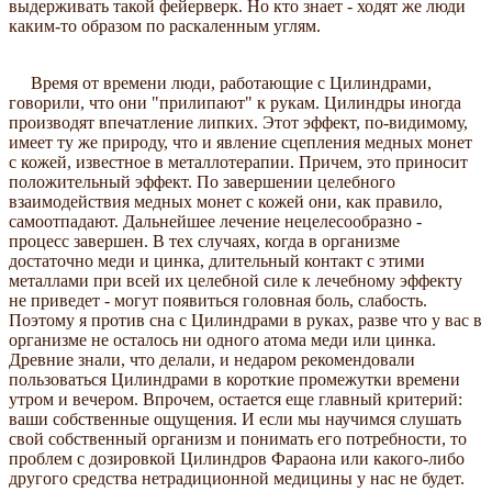
выдерживать такой фейерверк. Но кто знает - ходят же люди
каким-то образом по раскаленным углям.
Время от времени люди, работающие с Цилиндрами,
говорили, что они "прилипают" к рукам. Цилиндры иногда
производят впечатление липких. Этот эффект, по-видимому,
имеет ту же природу, что и явление сцепления медных монет
с кожей, известное в металлотерапии. Причем, это приносит
положительный эффект. По завершении целебного
взаимодействия медных монет с кожей они, как правило,
самоотпадают. Дальнейшее лечение нецелесообразно -
процесс завершен. В тех случаях, когда в организме
достаточно меди и цинка, длительный контакт с этими
металлами при всей их целебной силе к лечебному эффекту
не приведет - могут появиться головная боль, слабость.
Поэтому я против сна с Цилиндрами в руках, разве что у вас в
организме не осталось ни одного атома меди или цинка.
Древние знали, что делали, и недаром рекомендовали
пользоваться Цилиндрами в короткие промежутки времени
утром и вечером. Впрочем, остается еще главный критерий:
ваши собственные ощущения. И если мы научимся слушать
свой собственный организм и понимать его потребности, то
проблем с дозировкой Цилиндров Фараона или какого-либо
другого средства нетрадиционной медицины у нас не будет.