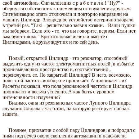
свой автомобиль. Сигнализация с р а б о т а л а ! "Ну?" -
обернулся собственник к онемевшим от изумления друзьям.
Сигнализацию опять отключили и повторно направили на
машину Цилиндр. Зловредное устройство истерично заорало
в третий раз. "Так! - решительно заявил хозяин. - Ваши пушки
мы забираем. Если это - то, что вы говорите, вернем. Если нет,
вам будет плохо." Бритоголовые исчезли вместе с
Цилиндрами, а друзья ждут их и по сей день.
Полый, открытый Цилиндр - это резонатор, способный
выделить одну из частот электромагнитных полей, в избытке
пронизывающих пространство и, соответственно ,
переизлучить ее. Но закрытый Цилиндр? В него, возможно,
поле этой частоты вообще не проникает. А проникает ли?
Расчеты показали, что поля резонансной частоты в Цилиндр
проникают и весьма успешно. А как быть с уровнем
интенсивности излучения?
Видимо, одна из резонансных частот Лунного Цилиндра
случайно совпала с частотой, на которую реагирует сигнал-
защита.
Позднее, прихватив с собой пару Цилиндров, я побродил с
ними под вечер около скопления автомашин в надежде на