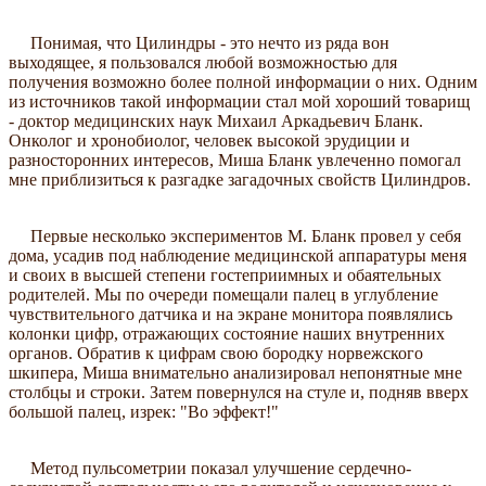
Понимая, что Цилиндры - это нечто из ряда вон
выходящее, я пользовался любой возможностью для
получения возможно более полной информации о них. Одним
из источников такой информации стал мой хороший товарищ
- доктор медицинских наук Михаил Аркадьевич Бланк.
Онколог и хронобиолог, человек высокой эрудиции и
разносторонних интересов, Миша Бланк увлеченно помогал
мне приблизиться к разгадке загадочных свойств Цилиндров.
Первые несколько экспериментов М. Бланк провел у себя
дома, усадив под наблюдение медицинской аппаратуры меня
и своих в высшей степени гостеприимных и обаятельных
родителей. Мы по очереди помещали палец в углубление
чувствительного датчика и на экране монитора появлялись
колонки цифр, отражающих состояние наших внутренних
органов. Обратив к цифрам свою бородку норвежского
шкипера, Миша внимательно анализировал непонятные мне
столбцы и строки. Затем повернулся на стуле и, подняв вверх
большой палец, изрек: "Во эффект!"
Метод пульсометрии показал улучшение сердечно-