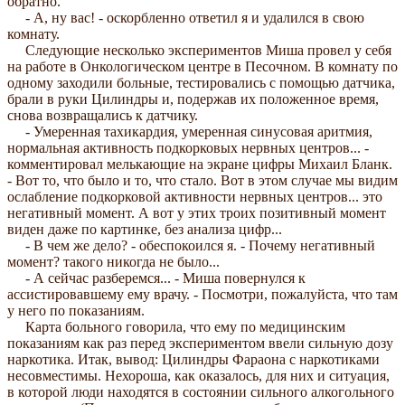
обратно.
- А, ну вас! - оскорбленно ответил я и удалился в свою
комнату.
Следующие несколько экспериментов Миша провел у себя
на работе в Онкологическом центре в Песочном. В комнату по
одному заходили больные, тестировались с помощью датчика,
брали в руки Цилиндры и, подержав их положенное время,
снова возвращались к датчику.
- Умеренная тахикардия, умеренная синусовая аритмия,
нормальная активность подкорковых нервных центров... -
комментировал мелькающие на экране цифры Михаил Бланк.
- Вот то, что было и то, что стало. Вот в этом случае мы видим
ослабление подкорковой активности нервных центров... это
негативный момент. А вот у этих троих позитивный момент
виден даже по картинке, без анализа цифр...
- В чем же дело? - обеспокоился я. - Почему негативный
момент? такого никогда не было...
- А сейчас разберемся... - Миша повернулся к
ассистировавшему ему врачу. - Посмотри, пожалуйста, что там
у него по показаниям.
Карта больного говорила, что ему по медицинским
показаниям как раз перед экспериментом ввели сильную дозу
наркотика. Итак, вывод: Цилиндры Фараона с наркотиками
несовместимы. Нехороша, как оказалось, для них и ситуация,
в которой люди находятся в состоянии сильного алкогольного