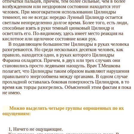
отпечатки пальцев, причем, тем более сильные, чем в более
возбужденном или нездоровом состоянии находится этот
человек. При многократном использовании Цилиндры
темнеют, но не всегда: нередко Лунный Цилиндр остается
светлым неопределенно долгое время. Более того, есть люди,
способные взять в руки темный цинковый Цилиндр и
осветлить его. По-видимому, здесь имеет место реакция на
кислотное или щелочное состояние кожи рук.
В подавляющем большинстве Цилиндры в руках человека
разогреваются. Но среди нескольких десятков человек, как
правило, находится один, в руках которого Цилиндры
Фараона охладятся. Причем, в двух или трех случаях они
становились просто ледяными наощупь. Врач Т.Мешкова
полагает, что Цилиндры таким образом выявляют нарушения
правильного энергообмена между органами. В одном случае
прохладной оставалась боковая поверхность Цилиндров, в то
время как торцы разогрелись. Объяснений этим фактам я пока
не имею.
Можно выделить четыре группы опрошенных по их
ощущениям:
1, Ничего не ощущающие.