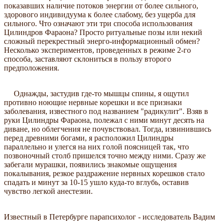
показавших наличие потоков энергии от более сильного,
здорового индивидуума к более слабому, без ущерба для
сильного. Что означают эти три способа использования
Цилиндров Фараона? Просто ритуальные позы или некий
сложный перекрестный энерго-информационный обмен?
Несколько экспериментов, проведенных в режиме 2-го
способа, заставляют склониться в пользу второго
предположения.
Однажды, застудив где-то мышцы спины, я ощутил
противно ноющие нервные корешки и все признаки
заболевания, известного под названием "радикулит". Взяв в
руки Цилиндры Фараона, полежал с ними минут десять на
диване, но облегчения не почувствовал. Тогда, извинившись
перед древними богами, я расположил Цилиндры
параллельно и улегся на них голой поясницей так, что
позвоночный столб пришелся точно между ними. Сразу же
забегали мурашки, появились знакомые ощущения
покалывания, резкое раздражение нервных корешков стало
спадать и минут за 10-15 ушло куда-то вглубь, оставив
чувство легкой анестезии.
Известный в Петербурге парапсихолог - исследователь Вадим