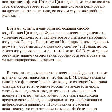
повторение эффекта. Но то ли Цилиндры не хотели подводить
своего исследователя, то ли защитные системы реагировали
на другие частоты - не знаю, во всяком случае автомобили
молчали...
Вот вам, кстати, и еще один возможный способ
воздействия Цилиндров Фараона на человека: выделение и
усиление радиочастоты дециметрового диапазона из общего
излучения Солнца. Не потому ли Цилиндры рекомендовалось
держать, "обратив лицо к дневному светилу"? Правда, поток
такого излучения очень мал: что-то около 10-8 Вт/м мкм, но и
организму нашему свойственна особенность реагировать на
малые подпороговые воздействия.
В этом плане возможности человека, вообще, очень плохо
изучены. Стоит напомнить, что физик В.М. Вецко высказал
гипотезу о феномене "воспламеняющего взглядом" мальчика,
живущего где-то в глубинке России: на земле есть люди,
способные поджечь взглядом легковоспламеняющиеся
предметы; так вот, не исключено, что глаза таких людей
представляют собой два природных лазера, работающих в
инфракрасном диапазоне. Приближенные расчеты
показывают, что глаз человека не может безболезненно