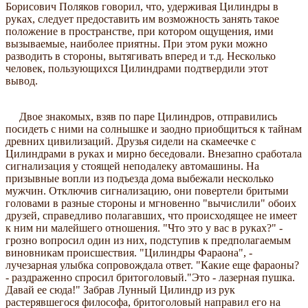
Борисович Поляков говорил, что, удерживая Цилиндры в
руках, следует предоставить им возможность занять такое
положение в пространстве, при котором ощущения, ими
вызываемые, наиболее приятны. При этом руки можно
разводить в стороны, вытягивать вперед и т.д. Несколько
человек, пользующихся Цилиндрами подтвердили этот
вывод.
Двое знакомых, взяв по паре Цилиндров, отправились
посидеть с ними на солнышке и заодно приобщиться к тайнам
древних цивилизаций. Друзья сидели на скамеечке с
Цилиндрами в руках и мирно беседовали. Внезапно сработала
сигнализация у стоящей неподалеку автомашины. На
призывные вопли из подъезда дома выбежали несколько
мужчин. Отключив сигнализацию, они повертели бритыми
головами в разные стороны и мгновенно "вычислили" обоих
друзей, справедливо полагавших, что происходящее не имеет
к ним ни малейшего отношения. "Что это у вас в руках?" -
грозно вопросил один из них, подступив к предполагаемым
виновникам происшествия. "Цилиндры Фараона", -
лучезарная улыбка сопровождала ответ. "Какие еще фараоны?
- раздраженно спросил бритоголовый."Это - лазерная пушка.
Давай ее сюда!" Забрав Лунный Цилиндр из рук
растерявшегося философа, бритоголовый направил его на