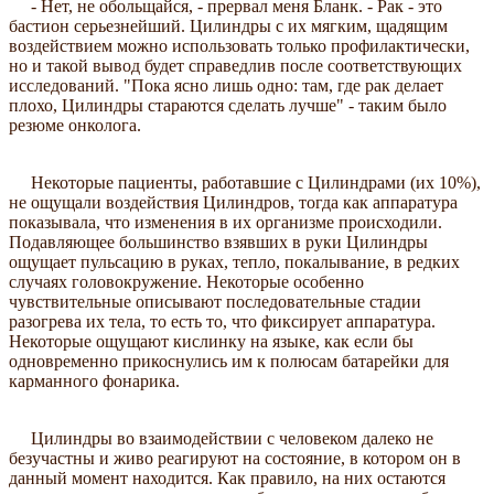
- Нет, не обольщайся, - прервал меня Бланк. - Рак - это
бастион серьезнейший. Цилиндры с их мягким, щадящим
воздействием можно использовать только профилактически,
но и такой вывод будет справедлив после соответствующих
исследований. "Пока ясно лишь одно: там, где рак делает
плохо, Цилиндры стараются сделать лучше" - таким было
резюме онколога.
Некоторые пациенты, работавшие с Цилиндрами (их 10%),
не ощущали воздействия Цилиндров, тогда как аппаратура
показывала, что изменения в их организме происходили.
Подавляющее большинство взявших в руки Цилиндры
ощущает пульсацию в руках, тепло, покалывание, в редких
случаях головокружение. Некоторые особенно
чувствительные описывают последовательные стадии
разогрева их тела, то есть то, что фиксирует аппаратура.
Некоторые ощущают кислинку на языке, как если бы
одновременно прикоснулись им к полюсам батарейки для
карманного фонарика.
Цилиндры во взаимодействии с человеком далеко не
безучастны и живо реагируют на состояние, в котором он в
данный момент находится. Как правило, на них остаются