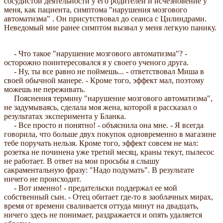
сосудистой деятельности у его родителей и исчезновение у
меня, как пациента, симптома "нарушения мозгового
автоматизма" . Он присутствовал до сеанса с Цилиндрами.
Неведомый мне ранее симптом вызвал у меня легкую панику.
- Что такое "нарушение мозгового автоматизма"? -
осторожно поинтересовался я у своего ученого друга.
- Ну, ты все равно не поймешь... - ответствовал Миша в
своей обычной манере. - Кроме того, эффект мал, поэтому
можешь не переживать.
Пояснения термину "нарушение мозгового автоматизма",
не задумываясь, сделала моя жена, которой я рассказал о
результатах эксперимента у Бланка.
- Все просто и понятно! - объяснила она мне. - Я всегда
говорила, что больше двух покупок одновременно в магазине
тебе поручать нельзя. Кроме того, эффект совсем не мал:
розетка не починена уже третий месяц, краны текут, пылесос
не работает. В ответ на мои просьбы я слышу
сакраментальную фразу: "Надо подумать". В результате
ничего не происходит.
- Вот именно! - предательски поддержал ее мой
собственный сын. - Отец обитает где-то в заоблачных мирах,
время от времени сваливается оттуда минут на двадцать,
ничего здесь не понимает, раздражается и опять удаляется