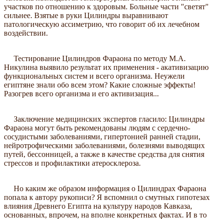
участков по отношению к здоровым. Больные части "светят"
сильнее. Взятые в руки Цилиндры выравнивают
патологическую ассиметрию, что говорит об их лечебном
воздействии.
Тестирование Цилиндров Фараона по методу М.А.
Никулина выявило результат их применения - акативизацию
функциональных систем и всего организма. Неужели
египтяне знали обо всем этом? Какие сложные эффекты!
Разогрев всего организма и его активизация...
Заключение медицинских экспертов гласило: Цилиндры
Фараона могут быть рекомендованы людям с сердечно-
сосудистыми заболеваниями, гипертонией ранней стадии,
нейротрофическими заболеваниями, болезнями выводящих
путей, бессонницей, а также в качестве средства для снятия
стрессов и профилактики атеросклероза.
Но каким же образом информация о Цилиндрах Фараона
попала к автору рукописи? Я вспомнил о смутных гипотезах
влияния Древнего Египта на культуру народов Кавказа,
основанных, впрочем, на вполне конкретных фактах. И в то