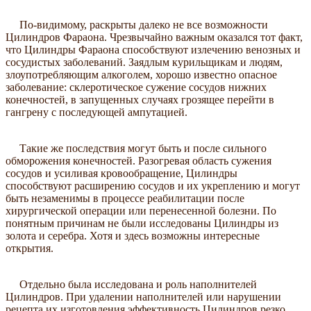
По-видимому, раскрыты далеко не все возможности
Цилиндров Фараона. Чрезвычайно важным оказался тот факт,
что Цилиндры Фараона способствуют излечению венозных и
сосудистых заболеваний. Заядлым курильщикам и людям,
злоупотребляющим алкоголем, хорошо известно опасное
заболевание: склеротическое сужение сосудов нижних
конечностей, в запущенных случаях грозящее перейти в
гангрену с последующей ампутацией.
Такие же последствия могут быть и после сильного
обморожения конечностей. Разогревая область сужения
сосудов и усиливая кровообращение, Цилиндры
способствуют расширению сосудов и их укреплению и могут
быть незаменимы в процессе реабилитации после
хирургической операции или перенесенной болезни. По
понятным причинам не были исследованы Цилиндры из
золота и серебра. Хотя и здесь возможны интересные
открытия.
Отдельно была исследована и роль наполнителей
Цилиндров. При удалении наполнителей или нарушении
рецепта их изготовления эффективность Цилиндров резко