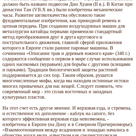
должно быть названо подвесом Дин Хуаня (II в.). В Китае при
династии Тан (VII-Х вв.) были изобретены механические
часы. Развитие шелкоткачества обусловило такие
фундаментальные изобретения, как приводной ремень и
цепная передача. При создании воздуходувных машин для
металлургии китайцы первыми применили стандартный
метод преобразования друг в друга кругового и
поступательного движения, главной сферой приложения
которого в Европе стали ранние паровые машины. В
сочинении «Описание трав и деревьев южного края» (340 г.)
содержится сообщение о первом в мире случае использования
одних насекомых (муравьев) для борьбы с другими (клещами
и пауками). Традиция биологической защиты растений
поддерживается до сих пор. Таким образом, рушатся
многочисленные мифы, когда мы находим истинные истоки
многих привычных для нас вещей. Следует помнить, что
современный мир - это сплав восточных и западных
культурных пластов.
На этот счет есть другое мнение. И верховая езда, и стремена,
и естественное их дополнение - каблук на сапоге, без
которого эффективная верховая езда невозможна, -
изобретены в Европе (на Дону и в Северном Причерноморье).
«Взаимоотношения между всадником и лошадью начались в
обществе эпохи меди, известном как среднестоговская