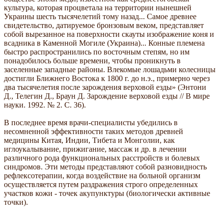
культура, которая процветала на территории нынешней
Украины шесть тысячелетий тому назад... Самое древнее
свидетельство, датируемое бронзовым веком, представляет
собой вырезанное на поверхности скауты изображение коня и
всадника в Каменной Могиле (Украина)... Конные племена
быстро распространились по восточным степям, но им
понадобилось больше времени, чтобы проникнуть в
заселенные западные районы. Влекомые лошадьми колесницы
достигли Ближнего Востока к 1800 г. до н.э., примерно через
два тысячелетия после зарождения верховой езды» (Энтони
Д., Телегин Д., Браун Д. Зарождение верховой езды // В мире
науки. 1992. № 2. С. 36).
В последнее время врачи-специалисты убедились в
несомненной эффективности таких методов древней
медицины Китая, Индии, Тибета и Монголии, как
иглоукалывание, прижигание, массаж и др. в лечении
различного рода функциональных расстройств и болевых
синдромов. Эти методы представляют собой разновидность
рефлексотерапии, когда воздействие на больной организм
осуществляется путем раздражения строго определенных
участков кожи - точек акупунктуры (биологически активные
точки).