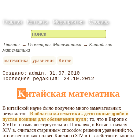
Главная
Контакты
Мероприятия
Словарь
Главная
Геометрия. Математика
Китайская
математика
математика
уравнения
Китай
admin
31.07.2010
24.10.2012
Китайская математика
В китайской науке было получено много замечательных
результатов.
В области математики - десятичные дроби и
пустая позиция для обозначения нуля
; то, что в Европе с
XVII в. называли «треугольник Паскаля», в Китае к началу
XIV в. считался старинным способом решения уравнений; то,
что известно как подвес Кардана (XIV в.), в действительности