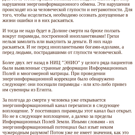
нарушения энергоинформационного обмена. Эти нарушения
происходят из-за человеческой глупости и неграмотности. Для
того, чтобы исцелиться, необходимо осознать допущенные в
жизни ошибки и в них раскаяться.
И тогда не надо будет в Долине смерти на брюхе ползать
вокруг пирамиды, построенной инопланетянами! Грехи
нельзя замолить или выкупить за деньги. В них надо
раскаяться. И не перед инопланетными богами-идолами, а
перед людьми, пострадавшими от глупости человеческой.
Более двух лет назад в НИЦ "ЭНИО" у целого ряда пациентов
были выявленные странные деформации Информационных
Полей и многомерной матрицы. При проведении
энергоинформационной коррекции было обнаружено
следующее: они посещали пирамиды - или кто-либо привез
им сувениры из Египта.
За полгода до смерти у человека уже открывается
энергоинформационный канал перезаписи в следующее
воплощение. У посетивших пирамиды этот канал был открыт.
Но не в следующее воплощение, а далеко за пределы
Информационных Полей Земли. Иными словами - их
энергоинформационный потенциал был изъят неким
чужеродным разумом! Потом уже не имеет значения, как это