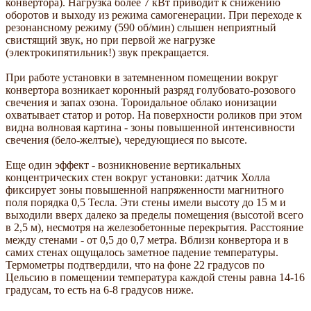
конвертора). Нагрузка более 7 кВт приводит к снижению
оборотов и выходу из режима самогенерации. При переходе к
резонансному режиму (590 об/мин) слышен неприятный
свистящий звук, но при первой же нагрузке
(электрокипятильник!) звук прекращается.
При работе установки в затемненном помещении вокруг
конвертора возникает коронный разряд голубовато-розового
свечения и запах озона. Тороидальное облако ионизации
охватывает статор и ротор. На поверхности роликов при этом
видна волновая картина - зоны повышенной интенсивности
свечения (бело-желтые), чередующиеся по высоте.
Еще один эффект - возникновение вертикальных
концентрических стен вокруг установки: датчик Холла
фиксирует зоны повышенной напряженности магнитного
поля порядка 0,5 Тесла. Эти стены имели высоту до 15 м и
выходили вверх далеко за пределы помещения (высотой всего
в 2,5 м), несмотря на железобетонные перекрытия. Расстояние
между стенами - от 0,5 до 0,7 метра. Вблизи конвертора и в
самих стенах ощущалось заметное падение температуры.
Термометры подтвердили, что на фоне 22 градусов по
Цельсию в помещении температура каждой стены равна 14-16
градусам, то есть на 6-8 градусов ниже.