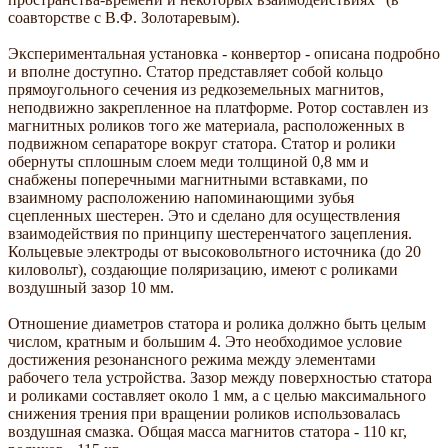
соавторстве с В.Ф. Золотаревым).
Экспериментальная установка - конвертор - описана подробно
и вполне доступно. Статор представляет собой кольцо
прямоугольного сечения из редкоземельных магнитов,
неподвижно закрепленное на платформе. Ротор составлен из
магнитных роликов того же материала, расположенных в
подвижном сепараторе вокруг статора. Статор и ролики
обернуты сплошным слоем меди толщиной 0,8 мм и
снабжены поперечными магнитными вставками, по
взаимному расположению напоминающими зубья
сцепленных шестерен. Это и сделано для осуществления
взаимодействия по принципу шестеренчатого зацепления.
Кольцевые электроды от высоковольтного источника (до 20
киловольт), создающие поляризацию, имеют с роликами
воздушный зазор 10 мм.
Отношение диаметров статора и ролика должно быть целым
числом, кратным и большим 4. Это необходимое условие
достижения резонансного режима между элементами
рабочего тела устройства. Зазор между поверхностью статора
и роликами составляет около 1 мм, а с целью максимального
снижения трения при вращении роликов использовалась
воздушная смазка. Общая масса магнитов статора - 110 кг,