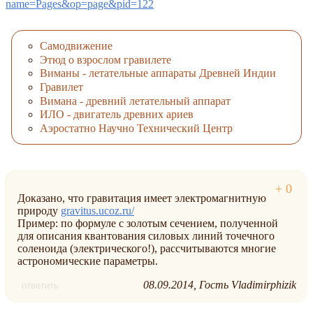
name=Pages&op=page&pid=122
Самодвижение
Этюд о взрослом гравилете
Виманы - летательные аппараты Древней Индии
Гравилет
Вимана - древний летательный аппарат
ИЛО - двигатель древних ариев
Аэростатно Научно Технический Центр
Доказано, что гравитация имеет электромагнитную
природу
gravitus.ucoz.ru/
Пример: по формуле с золотым сечением, полученной
для описания квантования силовых линий точечного
соленоида (электрического!), рассчитываются многие
астрономические параметры.
08.09.2014
Гость Vladimirphizik
ответить