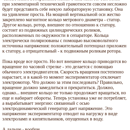
при элементарной технической грамотности совсем несложно
будет представить себе некую лабораторную установку. Она
на удивление проста. На мощной вертикальной оси жестко
закреплено магнитное кольцо метрового диаметра - статор.
Другое кольцо, ротор, внешнее по отношению к статору,
состоит из подвижных цилиндрических роликов,
расположенных по окружности в сепараторе. Кольца
электрически поляризованы с помощью высоковольтного
источника напряжения: положительный потенциал приложен
к статору, а отрицательный - к подвижным роликам ротора.
Пока вроде все просто. Но вот внешнее кольцо приводится во
вращение по часовой стрелке - это делается с помощью
обычного электродвигателя. Скорость вращения постепенно
нарастает, и в какой-то момент экспериментатор отключает
электромотор. Что должно за этим последовать? Правильно,
вращение должно замедлиться и прекратиться. Должно,
однако... внешнее кольцо не только продолжает вращаться, но
еще и набирает обороты. Теперь установка уже не потребляет,
а вырабатывает энергию: связанный с осью
электродинамический генератор дает напряжение. Это
напряжение экспериментатор отводит на нагрузку в виде
электроламп и кипятильников, опущенных в воду.
А дальше - вообще...