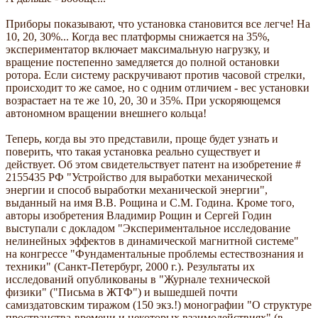
Приборы показывают, что установка становится все легче! На
10, 20, 30%... Когда вес платформы снижается на 35%,
экспериментатор включает максимальную нагрузку, и
вращение постепенно замедляется до полной остановки
ротора. Если систему раскручивают против часовой стрелки,
происходит то же самое, но с одним отличием - вес установки
возрастает на те же 10, 20, 30 и 35%. При ускоряющемся
автономном вращении внешнего кольца!
Теперь, когда вы это представили, проще будет узнать и
поверить, что такая установка реально существует и
действует. Об этом свидетельствует патент на изобретение #
2155435 РФ "Устройство для выработки механической
энергии и способ выработки механической энергии",
выданный на имя В.В. Рощина и С.М. Година. Кроме того,
авторы изобретения Владимир Рощин и Сергей Годин
выступали с докладом "Экспериментальное исследование
нелинейных эффектов в динамической магнитной системе"
на конгрессе "Фундаментальные проблемы естествознания и
техники" (Санкт-Петербург, 2000 г.). Результаты их
исследований опубликованы в "Журнале технической
физики" ("Письма в ЖТФ") и вышедшей почти
самиздатовским тиражом (150 экз.!) монографии "О структуре
пространства-времени и некоторых взаимодействиях" (в