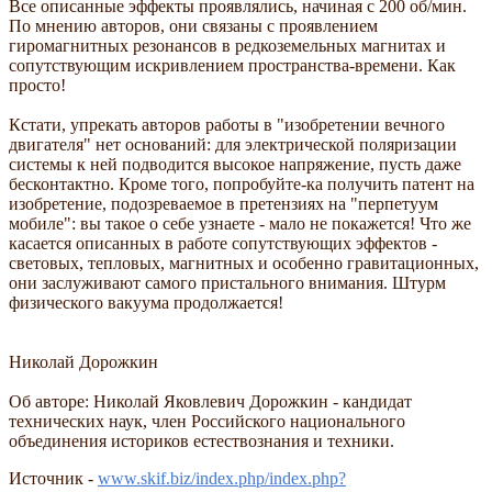
Все описанные эффекты проявлялись, начиная с 200 об/мин.
По мнению авторов, они связаны с проявлением
гиромагнитных резонансов в редкоземельных магнитах и
сопутствующим искривлением пространства-времени. Как
просто!
Кстати, упрекать авторов работы в "изобретении вечного
двигателя" нет оснований: для электрической поляризации
системы к ней подводится высокое напряжение, пусть даже
бесконтактно. Кроме того, попробуйте-ка получить патент на
изобретение, подозреваемое в претензиях на "перпетуум
мобиле": вы такое о себе узнаете - мало не покажется! Что же
касается описанных в работе сопутствующих эффектов -
световых, тепловых, магнитных и особенно гравитационных,
они заслуживают самого пристального внимания. Штурм
физического вакуума продолжается!
Николай Дорожкин
Об авторе: Николай Яковлевич Дорожкин - кандидат
технических наук, член Российского национального
объединения историков естествознания и техники.
Источник -
www.skif.biz/index.php/index.php?