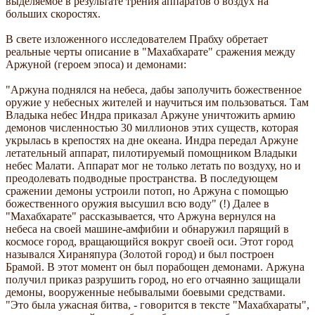
выделяемое в результате трения аппаратов о воздух на
больших скоростях.
В свете изложенного исследователем Прабху обретает
реальные черты описание в "Махабхарате" сражения между
Аржуной (героем эпоса) и демонами:
"Аржуна поднялся на небеса, дабы заполучить божественное
оружие у небесных жителей и научиться им пользоваться. Там
Владыка небес Индра приказал Аржуне уничтожить армию
демонов численностью 30 миллионов этих существ, которая
укрылась в крепостях на дне океана. Индра передал Аржуне
летательный аппарат, пилотируемый помощником Владыки
небес Малати. Аппарат мог не только летать по воздуху, но и
преодолевать подводные пространства. В последующем
сражении демоны устроили потоп, но Аржуна с помощью
божественного оружия высушил всю воду" (!) Далее в
"Махабхарате" рассказывается, что Аржуна вернулся на
небеса на своей машине-амфибии и обнаружил парящий в
космосе город, вращающийся вокруг своей оси. Этот город
назывался Хираняпура (Золотой город) и был построен
Брамой. В этот момент он был порабощен демонами. Аржуна
получил приказ разрушить город, но его отчаянно защищали
демоны, вооруженные небывалыми боевыми средствами.
"Это была ужасная битва, - говорится в тексте "Махабхараты",