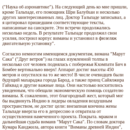
("Наука об аэронавтике"). На следующий день ко мне пришли,
кроме Тальпаде, его помощник Шри Балубхаи и несколько
других заинтересованных лиц. Доктор Тальпаде записывал, а
я цитировал пришедшим соответствующие тексты,
написанные на санскрите. Эти встречи продолжались
несколько недель. В результате Тальпаде продолжил свои
усилия, построил корпус виманы и установил в фюзеляж
двигательную установку".
Согласно немногим имеющимся документам, вимана "Марут
Сака" ("Друг ветров") на глазах изумленной толпы в
несколько сот человек поднялась с побережья Кхомпати Бич в
Бомбее вертикально вверх! Аппарат достиг высоты 450
метров и опустился на то же место! В числе очевидцев были
будущий махараджа города Барод, а также принц Сайялжира
Гайквад и другие важные лица. Они настолько восхитились
увиденным, что обещали экономическую помощь создателю
виманы. К сожалению, этот благородный жест, который мог
бы выдвинуть Индию в лидеры овладения воздушным
пространством, не достиг цели: внезапная кончина жены
Тальпаде ввергла его в депрессию и отвратила от
осуществления намеченного проекта. Покрыта. мраком и
дальнейшая судьба виманв "Марут Сака". По словам доктора
Кумара Канджила, автора книги "Виманы древней Индии",