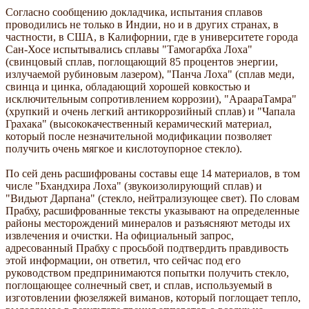
Согласно сообщению докладчика, испытания сплавов
проводились не только в Индии, но и в других странах, в
частности, в США, в Калифорнии, где в университете города
Сан-Хосе испытывались сплавы "Тамогарбха Лоха"
(свинцовый сплав, поглощающий 85 процентов энергии,
излучаемой рубиновым лазером), "Панча Лоха" (сплав меди,
свинца и цинка, обладающий хорошей ковкостью и
исключительным сопротивлением коррозии), "АраараТамра"
(хрупкий и очень легкий антикоррозийный сплав) и "Чапала
Грахака" (высококачественный керамический материал,
который после незначительной модификации позволяет
получить очень мягкое и кислотоупорное стекло).
По сей день расшифрованы составы еще 14 материалов, в том
числе "Бхандхира Лоха" (звукоизолирующий сплав) и
"Видьют Дарпана" (стекло, нейтрализующее свет). По словам
Прабху, расшифрованные тексты указывают на определенные
районы месторождений минералов и разъясняют методы их
извлечения и очистки. На официальный запрос,
адресованный Прабху с просьбой подтвердить правдивость
этой информации, он ответил, что сейчас под его
руководством предпринимаются попытки получить стекло,
поглощающее солнечный свет, и сплав, используемый в
изготовлении фюзеляжей виманов, который поглощает тепло,