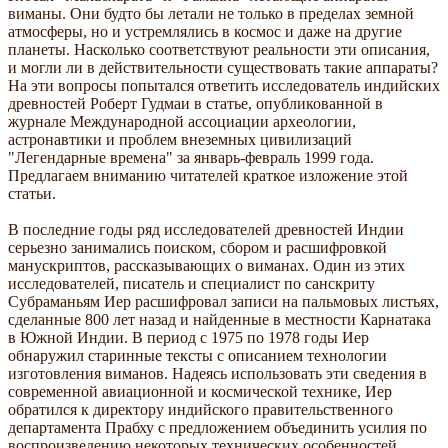
виманы. Они будто бы летали не только в пределах земной
атмосферы, но и устремлялись в космос и даже на другие
планеты. Насколько соответствуют реальности эти описания,
и могли ли в действительности существовать такие аппараты?
На эти вопросы попытался ответить исследователь индийских
древностей Роберт Гудмаи в статье, опубликованной в
журнале Международной ассоциации археологии,
астронавтики и проблем внеземных цивилизаций
"Легендарные времена" за январь-февраль 1999 года.
Предлагаем вниманию читателей краткое изложение этой
статьи.
В последние годы ряд исследователей древностей Индии
серьезно занимались поиском, сбором и расшифровкой
манускриптов, рассказывающих о виманах. Один из этих
исследователей, писатель и специалист по санскриту
Субраманьям Иер расшифровал записи на пальмовых листьях,
сделанные 800 лет назад и найденные в местности Карнатака
в Южной Индии. В период с 1975 по 1978 годы Иер
обнаружил старинные тексты с описанием технологии
изготовления виманов. Надеясь использовать эти сведения в
современной авиационной и космической технике, Иер
обратился к директору индийского правительственного
департамента Прабху с предложением объединить усилия по
воспроизведению некоторых технических особенностей