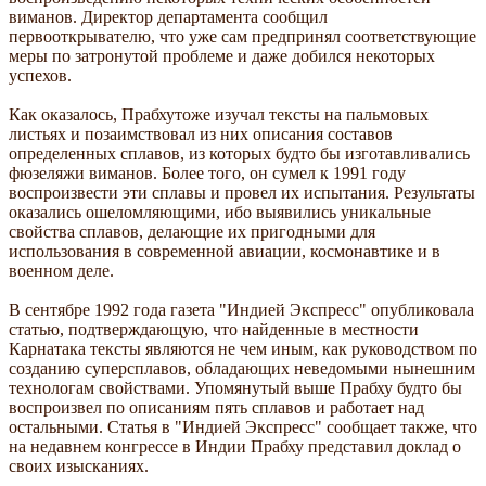
виманов. Директор департамента сообщил
первооткрывателю, что уже сам предпринял соответствующие
меры по затронутой проблеме и даже добился некоторых
успехов.
Как оказалось, Прабхутоже изучал тексты на пальмовых
листьях и позаимствовал из них описания составов
определенных сплавов, из которых будто бы изготавливались
фюзеляжи виманов. Более того, он сумел к 1991 году
воспроизвести эти сплавы и провел их испытания. Результаты
оказались ошеломляющими, ибо выявились уникальные
свойства сплавов, делающие их пригодными для
использования в современной авиации, космонавтике и в
военном деле.
В сентябре 1992 года газета "Индией Экспресс" опубликовала
статью, подтверждающую, что найденные в местности
Карнатака тексты являются не чем иным, как руководством по
созданию суперсплавов, обладающих неведомыми нынешним
технологам свойствами. Упомянутый выше Прабху будто бы
воспроизвел по описаниям пять сплавов и работает над
остальными. Статья в "Индией Экспресс" сообщает также, что
на недавнем конгрессе в Индии Прабху представил доклад о
своих изысканиях.