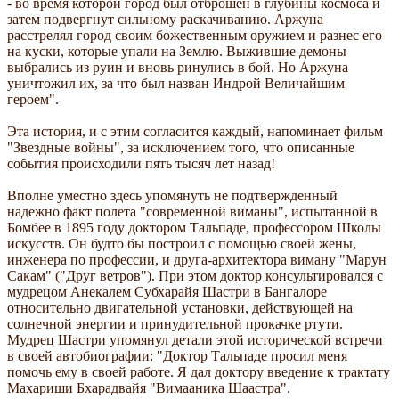
- во время которой город был отброшен в глубины космоса и
затем подвергнут сильному раскачиванию. Аржуна
расстрелял город своим божественным оружием и разнес его
на куски, которые упали на Землю. Выжившие демоны
выбрались из руин и вновь ринулись в бой. Но Аржуна
уничтожил их, за что был назван Индрой Величайшим
героем".
Эта история, и с этим согласится каждый, напоминает фильм
"Звездные войны", за исключением того, что описанные
события происходили пять тысяч лет назад!
Вполне уместно здесь упомянуть не подтвержденный
надежно факт полета "современной виманы", испытанной в
Бомбее в 1895 году доктором Тальпаде, профессором Школы
искусств. Он будто бы построил с помощью своей жены,
инженера по профессии, и друга-архитектора виману "Марун
Сакам" ("Друг ветров"). При этом доктор консультировался с
мудрецом Анекалем Субхарайя Шастри в Бангалоре
относительно двигательной установки, действующей на
солнечной энергии и принудительной прокачке ртути.
Мудрец Шастри упомянул детали этой исторической встречи
в своей автобиографии: "Доктор Тальпаде просил меня
помочь ему в своей работе. Я дал доктору введение к трактату
Махариши Бхарадвайя "Вимааника Шаастра".