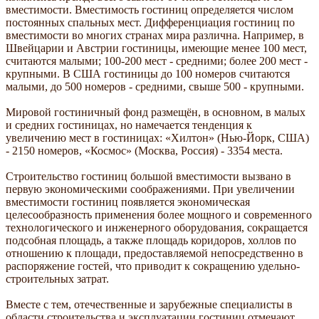
вместимости. Вместимость гостиниц определяется числом
постоянных спальных мест. Дифференциация гостиниц по
вместимости во многих странах мира различна. Например, в
Швейцарии и Австрии гостиницы, имеющие менее 100 мест,
считаются малыми; 100-200 мест - средними; более 200 мест -
крупными. В США гостиницы до 100 номеров считаются
малыми, до 500 номеров - средними, свыше 500 - крупными.
Мировой гостиничный фонд размещён, в основном, в малых
и средних гостиницах, но намечается тенденция к
увеличению мест в гостиницах: «Хилтон» (Нью-Йорк, США)
- 2150 номеров, «Космос» (Москва, Россия) - 3354 места.
Строительство гостиниц большой вместимости вызвано в
первую экономическими соображениями. При увеличении
вместимости гостиниц появляется экономическая
целесообразность применения более мощного и современного
технологического и инженерного оборудования, сокращается
подсобная площадь, а также площадь коридоров, холлов по
отношению к площади, предоставляемой непосредственно в
распоряжение гостей, что приводит к сокращению удельно-
строительных затрат.
Вместе с тем, отечественные и зарубежные специалисты в
области строительства и эксплуатации гостиниц отмечают,