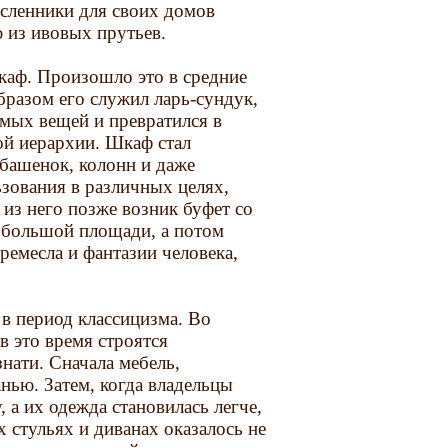
сленники для своих домов
 из ивовых прутьев.
шкаф. Произошло это в средние
бразом его служил ларь-сундук,
имых вещей и превратился в
ой иерархии. Шкаф стал
башенок, колонн и даже
зования в различных целях,
 из него позже возник буфет со
о большой площади, а потом
ремесла и фантазии человека,
 в период классицизма. Во
в это время строятся
нати. Сначала мебель,
нью. Затем, когда владельцы
 а их одежда становилась легче,
 стульях и диванах оказалось не