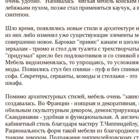
очень удобно. "Набивалась" мягкая мебель конским
лебяжьим пухом, позже стал применяться каучук, а 
синтепон.
Шло время, появлялись новые стили в архитектуре 
из них либо изменял уже существующие элементы ме
совершенно новое. Барокко "принес" канапе и шезло
зеркалам - трюмо и стол для туалета с трехстворчат
"придумал" кресло без подлокотников и со спинкой 
Мебель видоизменялась, то упрощаясь, то усложняяс
моды. Появились стул без спинки - пуф и без спинки
софа. Секретеры, серванты, комоды и стеллажи - эт
шкафа.
Помимо архитектурных стилей, мебель очень "зависе
создавалась. Во Франции - изящная и декоративная, 
обильным скульптурным декором, демонстрирующая 
Скандинавии - удобная и функциональная. А англич
кабинетный стиль благодаря мастеру Т.Чиппендейлу
Рациональность форм такой мебели из благородного 
тонким декором. Подражание чиппендейловскому с