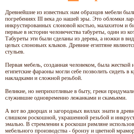
Древнейшие из известных нам образцов мебели были
погребениях III века до нашей эры. Это обломки лар
инкрустированных слоновой костью, малахитом и б
первые в истории человечества табуреты, один из к
Табуреты эти были сделаны из дерева, а ножки в в
целых слоновьих клыков. Древние египтяне являются
стульев.
Первая мебель, созданная человеком, была жесткой
египетские фараоны могли себе позволить сидеть в
накладками и сложной резьбой.
Великие, но неприхотливые в быту, греки придумали
служившие одновременно лежанками и скамьями.
А вот во дворцах и загородных виллах знати в древ
слишком роскошной, украшенной резьбой и инкруст
эмалью. В стремлении к роскоши римляне использов
мебельного производства - бронзу и цветной мрамор