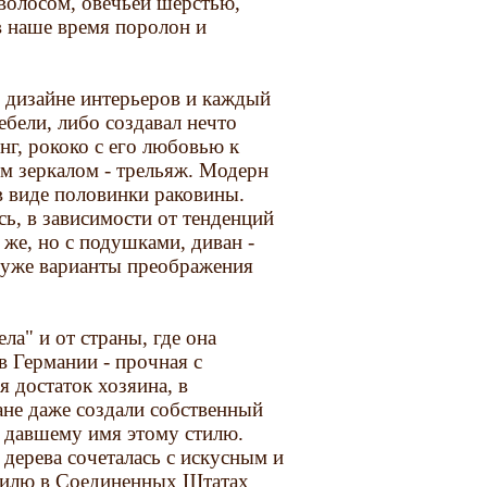
 волосом, овечьей шерстью,
в наше время поролон и
и дизайне интерьеров и каждый
бели, либо создавал нечто
нг, рококо с его любовью к
ым зеркалом - трельяж. Модерн
в виде половинки раковины.
ь, в зависимости от тенденций
 же, но с подушками, диван -
о уже варианты преображения
ла" и от страны, где она
в Германии - прочная с
достаток хозяина, в
ане даже создали собственный
, давшему имя этому стилю.
дерева сочеталась с искусным и
тилю в Соединенных Штатах