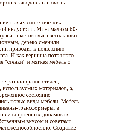
орских заводов - все очень
ение новых синтетических
ной индустрии. Минимализм 60-
тулья, пластиковые светильники-
точным, дерево сменили
рии приводит к появлению
ната. И как вершина поточного
е "стенки" и мягкая мебель с
ое разнообразие стилей,
, используемых материалов, а,
овременное состояние
лись новые виды мебели. Мебель
 диваны-трансформеры, в
ров и встроенных динамиков.
бственным вкусом и советами
платежеспособностью. Создание