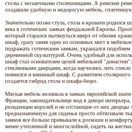
столы с мозаичными столешницами. А римские реме
создавали удобную и недорогую мебель, сплетенную
Значительно позже стула, стола и кровати родился 
века в готических замках феодальной Европы. Проо
который старался вытянуться вверх от обилия хран
шкаф, сразу заняв одно из основных мест в мебельн
подражать готическим замкам, украшался подобием 
деревянной скульптурой. Очень удобный для исполь
шкаф стал основателем целой мебельной "династии":
стеклянными дверцами, когда научились лить стекл
появился и книжный шкаф. С развитием столярного 
создается гибрид стола и шкафа-бюро.
Мягкая мебель возникла в замках европейской знати
Франции, законодательнице мод в декоре интерьера, 
резиденции королей и не отстающие от них дворцы з
предназначенную для сиденья просто обтягивали тка
замков все больше привыкали к роскоши и комфорту,
менее утепленной и многослойной, сидеть на жестких