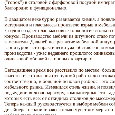
("горок") в столовой с фарфоровой посудой императ
благородно и функционально.
В двадцатом веке бурно развивается химия, а появл
материалов и пластмассы произвело взрыв в мебель
х годов создает пластмассовые тонконогие столы и с
конусы. Производство мебели из штучного стало по
заменители. Дальнейшее развитие мебельной индуст
гарнитуров - это практически уже обставленная ком
производства - ужас недавнего прошлого: одинаковы
одинаковой обивкой в типовых квартирах.
Сегодняшнее время все расставило по местам: больш
качества изготовления (от ручной работы до потока)
соответственно, и большой ценовой разброс - это с
мебельного рынка. Изменился стиль жизни, и появи
под аудиои видеоаппаратуру, компьютерные столы,
которых есть все: от откидных столиков до массаже
Теперь каждый руководствуется в выборе мебели со
дизайнера, ограничиваясь только чувством меры и 