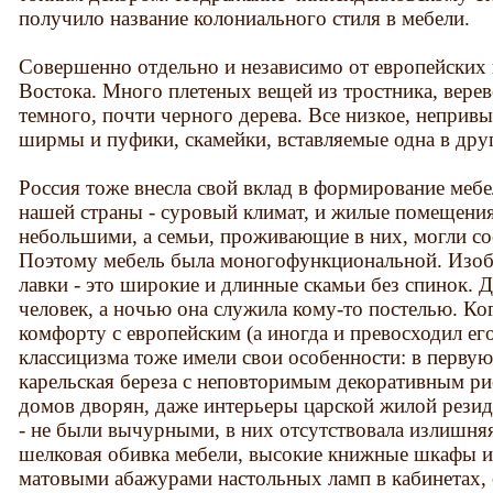
получило название колониального стиля в мебели.
Совершенно отдельно и независимо от европейских 
Востока. Много плетеных вещей из тростника, верев
темного, почти черного дерева. Все низкое, непривы
ширмы и пуфики, скамейки, вставляемые одна в дру
Россия тоже внесла свой вклад в формирование меб
нашей страны - суровый климат, и жилые помещени
небольшими, а семьи, проживающие в них, могли со
Поэтому мебель была моногофункциональной. Изобр
лавки - это широкие и длинные скамьи без спинок. Д
человек, а ночью она служила кому-то постелью. Ко
комфорту с европейским (а иногда и превосходил его
классицизма тоже имели свои особенности: в первую
карельская береза с неповторимым декоративным р
домов дворян, даже интерьеры царской жилой резид
- не были вычурными, в них отсутствовала излишня
шелковая обивка мебели, высокие книжные шкафы и
матовыми абажурами настольных ламп в кабинетах,