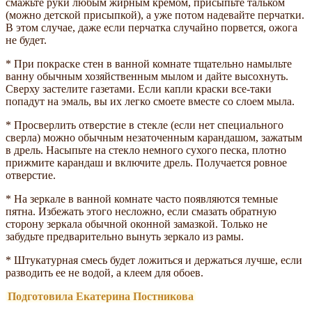
смажьте руки любым жирным кремом, присыпьте тальком
(можно детской присыпкой), а уже потом надевайте перчатки.
В этом случае, даже если перчатка случайно порвется, ожога
не будет.
* При покраске стен в ванной комнате тщательно намыльте
ванну обычным хозяйственным мылом и дайте высохнуть.
Сверху застелите газетами. Если капли краски все-таки
попадут на эмаль, вы их легко смоете вместе со слоем мыла.
* Просверлить отверстие в стекле (если нет специального
сверла) можно обычным незаточенным карандашом, зажатым
в дрель. Насыпьте на стекло немного сухого песка, плотно
прижмите карандаш и включите дрель. Получается ровное
отверстие.
* На зеркале в ванной комнате часто появляются темные
пятна. Избежать этого несложно, если смазать обратную
сторону зеркала обычной оконной замазкой. Только не
забудьте предварительно вынуть зеркало из рамы.
* Штукатурная смесь будет ложиться и держаться лучше, если
разводить ее не водой, а клеем для обоев.
Подготовила Екатерина Постникова