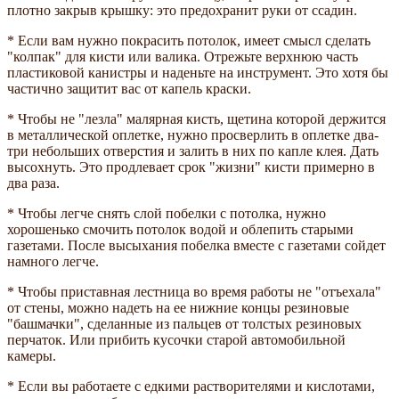
плотно закрыв крышку: это предохранит руки от ссадин.
* Если вам нужно покрасить потолок, имеет смысл сделать
"колпак" для кисти или валика. Отрежьте верхнюю часть
пластиковой канистры и наденьте на инструмент. Это хотя бы
частично защитит вас от капель краски.
* Чтобы не "лезла" малярная кисть, щетина которой держится
в металлической оплетке, нужно просверлить в оплетке два-
три небольших отверстия и залить в них по капле клея. Дать
высохнуть. Это продлевает срок "жизни" кисти примерно в
два раза.
* Чтобы легче снять слой побелки с потолка, нужно
хорошенько смочить потолок водой и облепить старыми
газетами. После высыхания побелка вместе с газетами сойдет
намного легче.
* Чтобы приставная лестница во время работы не "отъехала"
от стены, можно надеть на ее нижние концы резиновые
"башмачки", сделанные из пальцев от толстых резиновых
перчаток. Или прибить кусочки старой автомобильной
камеры.
* Если вы работаете с едкими растворителями и кислотами,