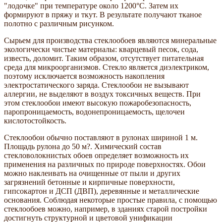
"лодочке" при температуре около 1200°С. Затем их
формируют в пряжу и ткут. В результате получают тканое
полотно с различным рисунком.
Сырьем для производства стеклообоев являются минеральные
экологически чистые материалы: кварцевый песок, сода,
известь, доломит. Таким образом, отсутствует питательная
среда для микроорганизмов. Стекло является диэлектриком,
поэтому исключается возможность накопления
электростатического заряда. Стеклообои не вызывают
аллергии, не выделяют в воздух токсичных веществ. При
этом стеклообои имеют высокую пожаробезопасность,
паропроницаемость, водонепроницаемость, щелочеи
кислотостойкость.
Стеклообои обычно поставляют в рулонах шириной 1 м.
Площадь рулона до 50 м?. Химический состав
стекловолокнистых обоев определяет возможность их
применения на различных по природе поверхностях. Обои
можно наклеивать на очищенные от пыли и других
загрязнений бетонные и кирпичные поверхности,
гипсокартон и ДСП (ДВП), деревянные и металлические
основания. Соблюдая некоторые простые правила, с помощью
стеклообоев можно, например, в зданиях старой постройки
достигнуть структурной и цветовой унификации