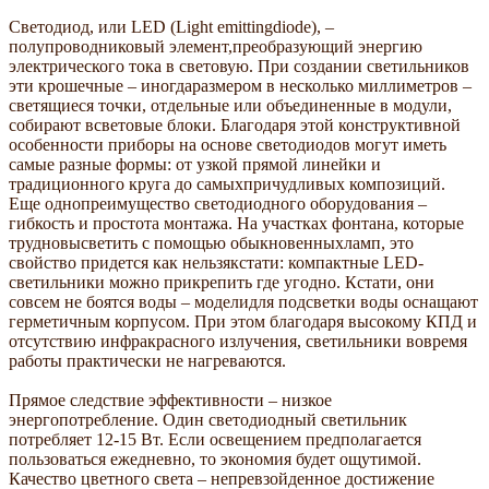
Светодиод, или LED (Light emittingdiode), –
полупроводниковый элемент,преобразующий энергию
электрического тока в световую. При создании светильников
эти крошечные – иногдаразмером в несколько миллиметров –
светящиеся точки, отдельные или объединенные в модули,
собирают всветовые блоки. Благодаря этой конструктивной
особенности приборы на основе светодиодов могут иметь
самые разные формы: от узкой прямой линейки и
традиционного круга до самыхпричудливых композиций.
Еще однопреимущество светодиодного оборудования –
гибкость и простота монтажа. На участках фонтана, которые
трудновысветить с помощью обыкновенныхламп, это
свойство придется как нельзякстати: компактные LED-
светильники можно прикрепить где угодно. Кстати, они
совсем не боятся воды – моделидля подсветки воды оснащают
герметичным корпусом. При этом благодаря высокому КПД и
отсутствию инфракрасного излучения, светильники вовремя
работы практически не нагреваются.
Прямое следствие эффективности – низкое
энергопотребление. Один светодиодный светильник
потребляет 12-15 Вт. Если освещением предполагается
пользоваться ежедневно, то экономия будет ощутимой.
Качество цветного света – непревзойденное достижение