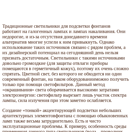
Традиционные светильники для подсветки фонтанов
работают на галогенных лампах и лампах накаливания. Они
недорогие, и из-за отсутствия донедавнего времени
альтернатив многие успели к ним привыкнуть. Однако
использование таких источников связано с рядом проблем, а
их дизайнерский потенциал на сегодняшний день нельзя
признать достаточным. Светильники с такими источниками
довольно громоздкие (для защиты отвлаги приборы
помещаются в герметичный кожух), поэтому их очень сложно
спрятать. Цветной свет, без которого не обходится ни один
современный фонтан, на таком оборудованииможно получить
только при помощи светофильтров. Данный метод
«окрашивания» света оборачивается высокими затратами
электроэнергии: светофильтр вырезает лишь участок спектра
лампы, сила излучения при этом заметно ослабляется.
Создание «тонкой» акцентирующей подсветки небольших
архитектурных элементовфонтана с помощью обыкновенных
ламп также весьма затруднительно. Есть и чисто
эксплуатационные проблемы. К примеру, особенность среды
применения данного типа светильников (вода – проводник