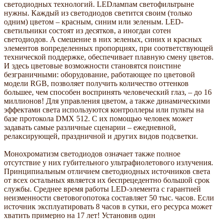
светодиодных технологий. LEDлампам светофильтрыне
нужны. Каждый из светодиодов светится своим (только
одним) цветом – красным, синим или зеленым. LED-
светильники состоят из десятков, а иногдаи сотен
светодиодов. А смешение в них зеленых, синих и красных
элементов вопределенных пропорциях, при соответствующей
технической поддержке, обеспечивает плавную смену цветов.
И здесь цветовые возможности становятся поистине
безграничными: оборудование, работающее по цветовой
модели RGB, позволяет получить количество оттенков
большее, чем способен воспринять человеческий глаз, – до 16
миллионов! Для управления цветом, а также динамическими
эффектами света используются контроллеры или пульты на
базе протокола DMX 512. С их помощью человек может
задавать самые различные сценарии – ежедневной,
релаксирующей, праздничной и других видов подсветки.
Монохроматизм светодиодов означает также полное
отсутствие у них губительного ультрафиолетового излучения.
Принципиальным отличием светодиодных источников света
от всех остальных является их беспрецедентно большой срок
службы. Среднее время работы LED-элемента с гарантией
неизменности световогопотока составляет 50 тыс. часов. Если
источник эксплуатировать 8 часов в сутки, его ресурса может
хватить примерно на 17 лет! Установив один