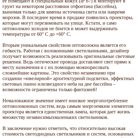
ее помещают в специальный кожух (IР 67) и монтируют в
грунт на некотором расстоянии отфонтана (бассейна),
вынимая только для замены источника света или навремя
морозов. В последнее время в продаже появились проекторы,
которые могут перезимовать на улице. Кстати, и само
оптоволокно холодов не боится и может выдерживать
температуры от 60° С до +60° С.
Вторым уникальным свойством оптоволокна является его
гибкость. Работая с волоконными светильниками, дизайнер
получает возможность реализовывать оригинальные световые
решения. Ведь оптические провода доставляют свет прямо к
месту назначения и с их помощью можнорисовать
сложнейшие картины. Это свойство незаменимо при
создании «ювелирной» архитектурной подсветки, эффектных
световых панно илизвездного неба на дне бассейна –
возможности ограничены только фантазией!
Немаловажное значение имеет инизкое энергопотребление
оптоволоконных систем, ведь самым энергоемким элементом
проектора является единственная лампа, которая дает жизнь
множеству независимыхмаленьких светильников.
В заключение нужно отметить, что относительно высокая
стоимость светодиодных светильников и систем, основанных