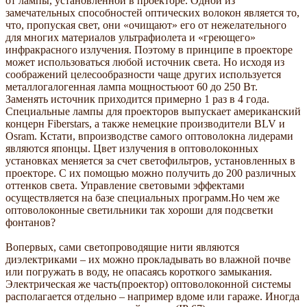
от лампы, установленной в проекторе. Одной из
замечательных способностей оптических волокон является то,
что, пропуская свет, они «очищают» его от нежелательного
для многих материалов ультрафиолета и «греющего»
инфракрасного излучения. Поэтому в принципе в проекторе
может использоваться любой источник света. Но исходя из
соображений целесообразности чаще других используется
металлогалогенная лампа мощностьюот 60 до 250 Вт.
Заменять источник приходится примерно 1 раз в 4 года.
Специальные лампы для проекторов выпускает американский
концерн Fiberstars, а также немецкие производители BLV и
Osram. Кстати, впроизводстве самого оптоволокна лидерами
являются японцы. Цвет излучения в оптоволоконных
установках меняется за счет светофильтров, установленных в
проекторе. С их помощью можно получить до 200 различных
оттенков света. Управление световыми эффектами
осуществляется на базе специальных программ.Но чем же
оптоволоконные светильники так хороши для подсветки
фонтанов?
Вопервых, сами светопроводящие нити являются
диэлектриками – их можно прокладывать во влажной почве
или погружать в воду, не опасаясь короткого замыкания.
Электрическая же часть(проектор) оптоволоконной системы
располагается отдельно – например вдоме или гараже. Иногда