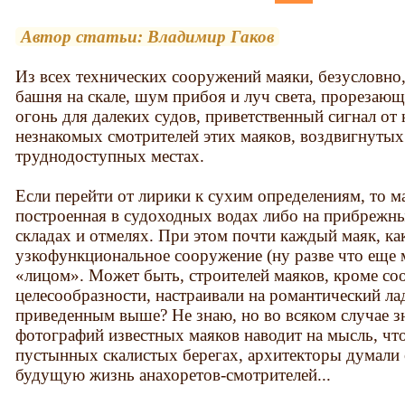
Автор статьи: Владимир Гаков
Из всех технических сооружений маяки, безусловно
башня на скале, шум прибоя и луч света, прорезаю
огонь для далеких судов, приветственный сигнал от
незнакомых смотрителей этих маяков, воздвигнутых
труднодоступных местах.
Если перейти от лирики к сухим определениям, то м
построенная в судоходных водах либо на прибрежны
складах и отмелях. При этом почти каждый маяк, ка
узкофункциональное сооружение (ну разве что еще 
«лицом». Может быть, строителей маяков, кроме с
целесообразности, настраивали на романтический л
приведенным выше? Не знаю, но во всяком случае з
фотографий известных маяков наводит на мысль, что
пустынных скалистых берегах, архитекторы думали о
будущую жизнь анахоретов-смотрителей...