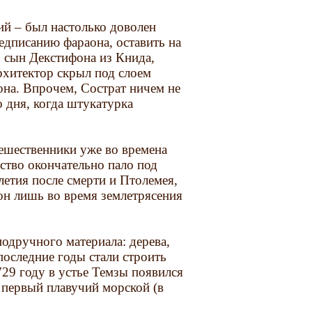
й – был настолько доволен
едписанию фараона, оставить на
, сын Декстифона из Книда,
рхитектор скрыл под слоем
она. Впрочем, Сострат ничем не
о дня, когда штукатурка
ешественники уже во времена
ство окончательно пало под
летия после смерти и Птолемея,
 он лишь во время землетрясения
подручного материала: дерева,
последние годы стали строить
729 году в устье Темзы появился
– первый плавучий морской (в