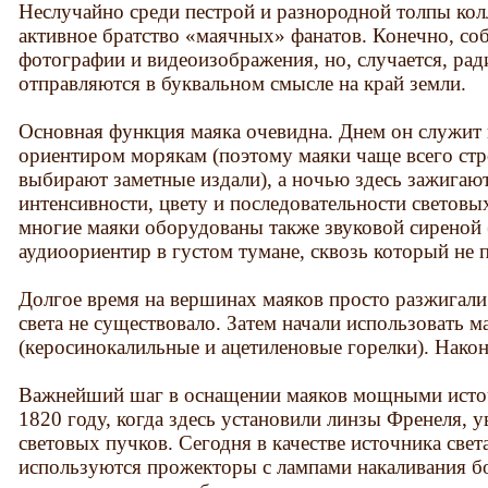
Неслучайно среди пестрой и разнородной толпы кол
активное братство «маячных» фанатов. Конечно, со
фотографии и видеоизображения, но, случается, рад
отправляются в буквальном смысле на край земли.
Основная функция маяка очевидна. Днем он служи
ориентиром морякам (поэтому маяки чаще всего стр
выбирают заметные издали), а ночью здесь зажигают
интенсивности, цвету и последовательности световы
многие маяки оборудованы также звуковой сиреной 
аудиоориентир в густом тумане, сквозь который не п
Долгое время на вершинах маяков просто разжигали
света не существовало. Затем начали использовать ма
(керосинокалильные и ацетиленовые горелки). Након
Важнейший шаг в оснащении маяков мощными источ
1820 году, когда здесь установили линзы Френеля, 
световых пучков. Сегодня в качестве источника све
используются прожекторы с лампами накаливания б