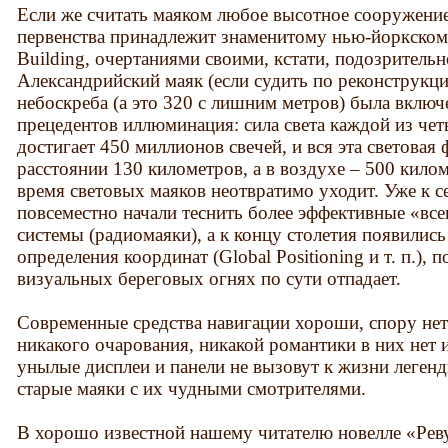
Если же считать маяком любое высотное сооружение
первенства принадлежит знаменитому нью-йоркскому
Building, очертаниями своими, кстати, подозрител
Александрийский маяк (если судить по реконструкци
небоскреба (а это 320 с лишним метров) была включ
прецедентов иллюминация: сила света каждой из че
достигает 450 миллионов свечей, и вся эта световая 
расстоянии 130 километров, а в воздухе – 500 килом
время световых маяков неотвратимо уходит. Уже к с
повсеместно начали теснить более эффективные «в
системы (радиомаяки), а к концу столетия появилис
определения координат (Global Positioning и т. п.), 
визуальных береговых огнях по сути отпадает.
Современные средства навигации хороши, спору нет
никакого очарования, никакой романтики в них нет 
унылые дисплеи и панели не вызовут к жизни леген
старые маяки с их чудными смотрителями.
В хорошо известной нашему читателю новелле «Реву