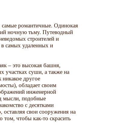
, самые романтичные. Одинокая
щий ночную тьму. Путеводный
 неведомых строителей и
 в самых удаленных и
аяк – это высокая башня,
х участках суши, а также на
к никакое другое
мосты), обладает своим
оображений инженерной
ад мысли, подобные
накомство с десятками
, оставляя свои сооружения на
 том, чтобы как-то скрасить