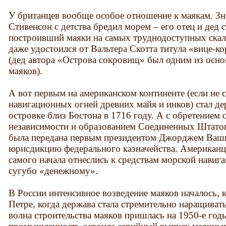
У британцев вообще особое отношение к маякам. З
Стивенсон с детства бредил морем – его отец и дед 
построивший маяки на самых труднодоступных скал
даже удостоился от Вальтера Скотта титула «вице-к
(дед автора «Острова сокровищ» был одним из осно
маяков).
А вот первым на американском континенте (если не 
навигационных огней древних майя и инков) стал д
островке близ Бостона в 1716 году. А с обретением
независимости и образованием Соединенных Штатов
была передана первым президентом Джорджем Ваши
юрисдикцию федерального казначейства. Американцы
самого начала отнеслись к средствам морской навига
сугубо «денежному».
В России интенсивное возведение маяков началось, к
Петре, когда держава стала стремительно наращива
волна строительства маяков пришлась на 1950-е год