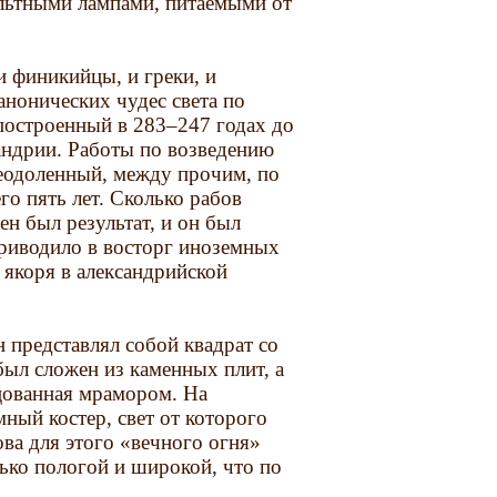
льтными лампами, питаемыми от
и финикийцы, и греки, и
анонических чудес света по
построенный в 283–247 годах до
сандрии. Работы по возведению
реодоленный, между прочим, по
го пять лет. Сколько рабов
ен был результат, и он был
приводило в восторг иноземных
 якоря в александрийской
 представлял собой квадрат со
был сложен из каменных плит, а
цованная мрамором. На
ный костер, свет от которого
ва для этого «вечного огня»
лько пологой и широкой, что по