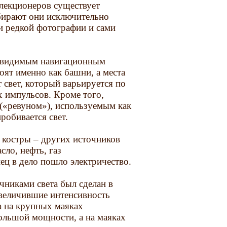
лекционеров существует
бирают они исключительно
и редкой фотографии и сами
т видимым навигационным
оят именно как башни, а места
 свет, который варьируется по
х импульсов. Кроме того,
(«ревуном»), используемым как
робивается свет.
 костры – других источников
сло, нефть, газ
ец в дело пошло электричество.
никами света был сделан в
увеличившие интенсивность
та на крупных маяках
ольшой мощности, а на маяках