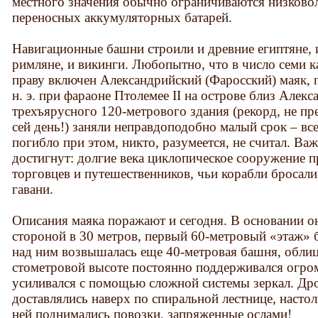
местного значения обычно ограничиваются низково
переносных аккумуляторных батарей.
Навигационные башни строили и древние египтяне, 
римляне, и викинги. Любопытно, что в число семи к
праву включен Александрийский (Фаросский) маяк, 
н. э. при фараоне Птолемее II на острове близ Алек
трехъярусного 120-метрового здания (рекорд, не п
сей день!) заняли неправдоподобно малый срок – все
погибло при этом, никто, разумеется, не считал. Важ
достигнут: долгие века циклопическое сооружение 
торговцев и путешественников, чьи корабли бросали
гавани.
Описания маяка поражают и сегодня. В основании он
стороной в 30 метров, первый 60-метровый «этаж» 
над ним возвышалась еще 40-метровая башня, обли
стометровой высоте постоянно поддерживался огром
усиливался с помощью сложной системы зеркал. Дро
доставлялись наверх по спиральной лестнице, насто
ней поднимались повозки, запряженные ослами!