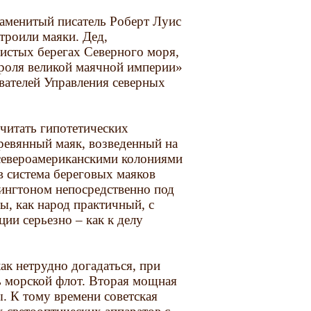
наменитый писатель Роберт Луис
строили маяки. Дед,
истых берегах Северного моря,
ороля великой маячной империи»
вателей Управления северных
считать гипотетических
еревянный маяк, возведенный на
 североамериканскими колониями
 система береговых маяков
нгтоном непосредственно под
, как народ практичный, с
ции серьезно – как к делу
ак нетрудно догадаться, при
ть морской флот. Вторая мощная
ы. К тому времени советская