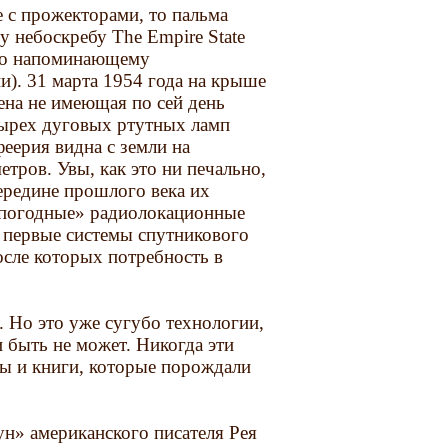
 с прожекторами, то пальма
 небоскребу The Empire State
ьно напоминающему
и). 31 марта 1954 года на крыше
ена не имеющая по сей день
тырех дуговых ртутных ламп
феерия видна с земли на
етров. Увы, как это ни печально,
ередине прошлого века их
сепогодные» радиолокационные
ь первые системы спутникового
после которых потребность в
. Но это уже сугубо технологии,
и быть не может. Никогда эти
ды и книги, которые порождали
н» американского писателя Рея