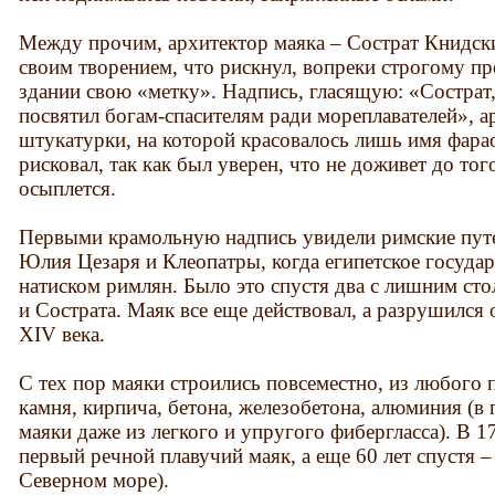
Между прочим, архитектор маяка – Сострат Книдски
своим творением, что рискнул, вопреки строгому пр
здании свою «метку». Надпись, гласящую: «Сострат
посвятил богам-спасителям ради мореплавателей», а
штукатурки, на которой красовалось лишь имя фара
рисковал, так как был уверен, что не доживет до тог
осыплется.
Первыми крамольную надпись увидели римские пут
Юлия Цезаря и Клеопатры, когда египетское государ
натиском римлян. Было это спустя два с лишним сто
и Сострата. Маяк все еще действовал, а разрушился
XIV века.
С тех пор маяки строились повсеместно, из любого 
камня, кирпича, бетона, железобетона, алюминия (в 
маяки даже из легкого и упругого фибергласса). В 1
первый речной плавучий маяк, а еще 60 лет спустя 
Северном море).