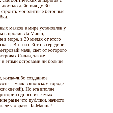
светооптических аппаратов с
льностью действия до 30
ь строить монолитные бетонные
бки.
ных маяков в мире установлен у
ом в пролив Ла-Манш,
е в море, в 30 милях от этого
кала. Вот на ней-то в середине
метровый маяк, свет от которого
стровах Силли, также
 и этими островами ни больше
, когда-либо созданное
соты – маяк в японском городе
яч свечей). Но эта вполне
рритории одного из самых
ие разве что публики, начисто
скале у «врат» Ла-Манша!