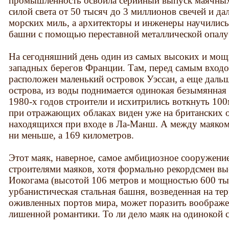
промышленность освоила серийный выпуск маячных 
силой света от 50 тысяч до 3 миллионов свечей и да
морских миль, а архитекторы и инженеры научилис
башни с помощью переставной металлической опалу
На сегодняшний день один из самых высоких и мощ
западных берегов Франции. Там, перед самым вход
расположен маленький островок Уэссан, а еще дальш
острова, из воды поднимается одинокая безымянная с
1980-х годов строители и исхитрились воткнуть 100
при отражающих облаках виден уже на британских о
находящихся при входе в Ла-Манш. А между маяком
ни меньше, а 169 километров.
Этот маяк, наверное, самое амбициозное сооружение
строителями маяков, хотя формально рекордсмен вы
Иокогама (высотой 106 метров и мощностью 600 тыс
урбанистическая стальная башня, возведенная на те
оживленных портов мира, может поразить воображен
лишенной романтики. То ли дело маяк на одинокой 