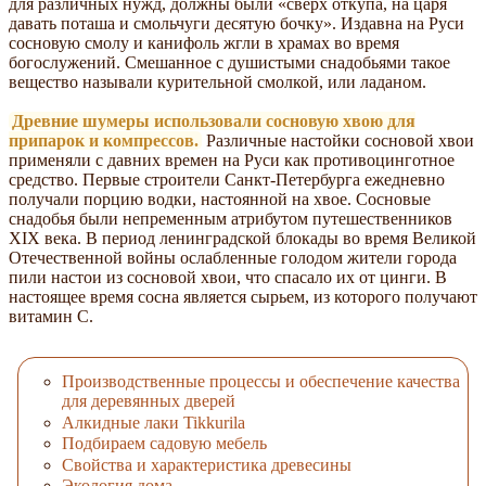
для различных нужд, должны были «сверх откупа, на царя
давать поташа и смольчуги десятую бочку». Издавна на Руси
сосновую смолу и канифоль жгли в храмах во время
богослужений. Смешанное с душистыми снадобьями такое
вещество называли курительной смолкой, или ладаном.
Древние шумеры использовали сосновую хвою для
припарок и компрессов.
Различные настойки сосновой хвои
применяли с давних времен на Руси как противоцинготное
средство. Первые строители Санкт-Петербурга ежедневно
получали порцию водки, настоянной на хвое. Сосновые
снадобья были непременным атрибутом путешественников
XIX века. В период ленинградской блокады во время Великой
Отечественной войны ослабленные голодом жители города
пили настои из сосновой хвои, что спасало их от цинги. В
настоящее время сосна является сырьем, из которого получают
витамин С.
Производственные процессы и обеспечение качества
для деревянных дверей
Алкидные лаки Tikkurila
Подбираем садовую мебель
Свойства и характеристика древесины
Экология дома