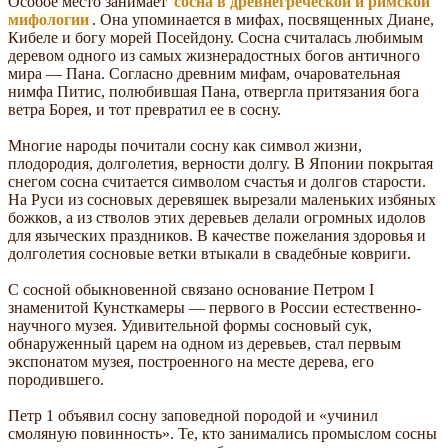
Особое место занимает
сосна в древнегреческой и римской
мифологии
. Она упоминается в мифах, посвященных Диане,
Кибеле и богу морей Посейдону. Сосна считалась любимым
деревом одного из самых жизнерадостных богов античного
мира — Пана. Согласно древним мифам, очаровательная
нимфа Питис, полюбившая Пана, отвергла притязания бога
ветра Борея, и тот превратил ее в сосну.
Многие народы почитали сосну как символ жизни,
плодородия, долголетия, верности долгу. В Японии покрытая
снегом сосна считается символом счастья и долгов старости.
На Руси из сосновых деревяшек вырезали маленьких избяных
божков, а из стволов этих деревьев делали огромных идолов
для языческих праздников. В качестве пожелания здоровья и
долголетия сосновые ветки втыкали в свадебные ковриги.
С сосной обыкновенной связано основание Петром I
знаменитой Кунсткамеры — первого в России естественно-
научного музея. Удивительной формы сосновый сук,
обнаруженный царем на одном из деревьев, стал первым
экспонатом музея, построенного на месте дерева, его
породившего.
Петр 1 объявил сосну заповедной породой и «учинил
смоляную повинность». Те, кто занимались промыслом сосны