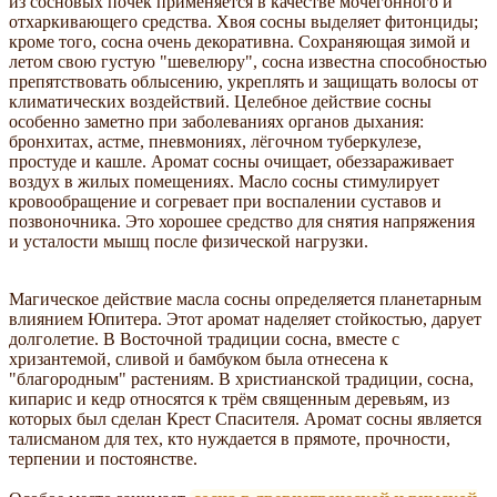
из сосновых почек применяется в качестве мочегонного и
отхаркивающего средства. Хвоя сосны выделяет фитонциды;
кроме того, сосна очень декоративна. Сохраняющая зимой и
летом свою густую "шевелюру", сосна известна способностью
препятствовать облысению, укреплять и защищать волосы от
климатических воздействий. Целебное действие сосны
особенно заметно при заболеваниях органов дыхания:
бронхитах, астме, пневмониях, лёгочном туберкулезе,
простуде и кашле. Аромат сосны очищает, обеззараживает
воздух в жилых помещениях. Масло сосны стимулирует
кровообращение и согревает при воспалении суставов и
позвоночника. Это хорошее средство для снятия напряжения
и усталости мышц после физической нагрузки.
Магическое действие масла сосны определяется планетарным
влиянием Юпитера. Этот аромат наделяет стойкостью, дарует
долголетие. В Восточной традиции сосна, вместе с
хризантемой, сливой и бамбуком была отнесена к
"благородным" растениям. В христианской традиции, сосна,
кипарис и кедр относятся к трём священным деревьям, из
которых был сделан Крест Спасителя. Аромат сосны является
талисманом для тех, кто нуждается в прямоте, прочности,
терпении и постоянстве.