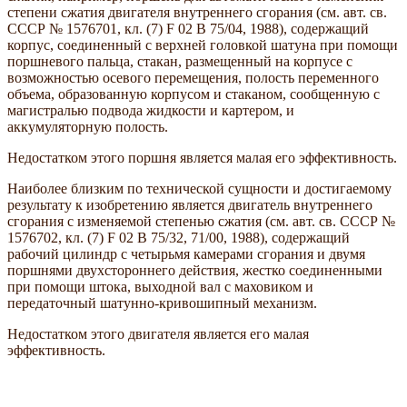
степени сжатия двигателя внутреннего сгорания (см. авт. св.
СССР № 1576701, кл. (7) F 02 B 75/04, 1988), содержащий
корпус, соединенный с верхней головкой шатуна при помощи
поршневого пальца, стакан, размещенный на корпусе с
возможностью осевого перемещения, полость переменного
объема, образованную корпусом и стаканом, сообщенную с
магистралью подвода жидкости и картером, и
аккумуляторную полость.
Недостатком этого поршня является малая его эффективность.
Наиболее близким по технической сущности и достигаемому
результату к изобретению является двигатель внутреннего
сгорания с изменяемой степенью сжатия (см. авт. св. СССР №
1576702, кл. (7) F 02 B 75/32, 71/00, 1988), содержащий
рабочий цилиндр с четырьмя камерами сгорания и двумя
поршнями двухстороннего действия, жестко соединенными
при помощи штока, выходной вал с маховиком и
передаточный шатунно-кривошипный механизм.
Недостатком этого двигателя является его малая
эффективность.