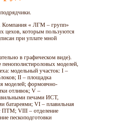
бподрядчики.
я. Компания « ЛГМ – групп»
ых цехов, которым пользуются
дписан при уплате мной
тельно в графическом виде).
ке пенополистироловых моделей,
еха: модельный участок: I –
оков; II – площадка
ия моделей; формовчно-
тки отливок; V –
лавильными печами ИСТ,
и батареями; VI – плавильная
 ПТМ; VIII – отделение
ние пескоподготовки