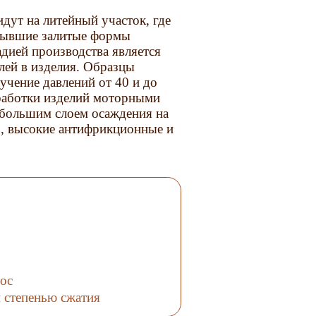
дут на литейный участок, где
стывшие залитые формы
адией производства является
алей в изделия. Образцы
учение давлений от 40 и до
бработки изделий моторными
йбольшим слоем осаждения на
, высокие антифрикционные и
ос
й степенью сжатия