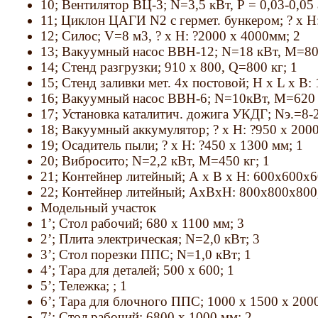
10; Вентилятор ВЦ-3; N=3,5 кВт, Р = 0,03-0,05 
11; Циклон ЦАГИ N2 с гермет. бункером; ? х Н:
12; Силос; V=8 м3, ? х Н: ?2000 х 4000мм; 2
13; Вакуумный насос ВВН-12; N=18 кВт, М=800
14; Стенд разгрузки; 910 х 800, Q=800 кг; 1
15; Стенд заливки мет. 4х постовой; Н х L х В: 
16; Вакуумный насос ВВН-6; N=10кВт, М=620 
17; Установка каталитич. дожига УКДГ; Nэ.=8-2
18; Вакуумный аккумулятор; ? х Н: ?950 х 2000
19; Осадитель пыли; ? х Н: ?450 х 1300 мм; 1
20; Вибросито; N=2,2 кВт, М=450 кг; 1
21; Контейнер литейный; А х В х Н: 600x600x6
22; Контейнер литейный; АхВхН: 800x800x800
Модельный участок
1’; Стол рабочий; 680 х 1100 мм; 3
2’; Плита электрическая; N=2,0 кВт; 3
3’; Стол порезки ППС; N=1,0 кВт; 1
4’; Тара для деталей; 500 х 600; 1
5’; Тележка; ; 1
6’; Тара для блочного ППС; 1000 х 1500 х 2000
7’; Стол рабочий; 6800 х 1000 мм; 2