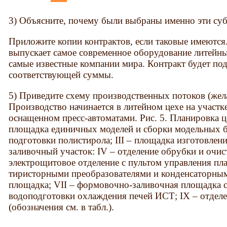
3) Объясните, почему были выбраны именно эти су
Приложите копии контрактов, если таковые имеютс
выпускает самое современное оборудование литейн
самые известные компании мира. Контракт будет по
соответствующей суммы.
5) Приведите схему производственных потоков (жела
Производство начинается в литейном цехе на участ
оснащенном пресс-автоматами. Рис. 5. Планировка ц
площадка единичных моделей и сборки модельных бл
подготовки полистирола; III – площадка изготовлен
заливочный участок: IV – отделение обрубки и очис
электрощитовое отделение с пультом управления п
тиристорными преобразователями и конденсаторным
площадка; VII – формовочно-заливочная площадка с
водоподготовки охлаждения печей ИСТ; IX – отделе
(обозначения см. в табл.).