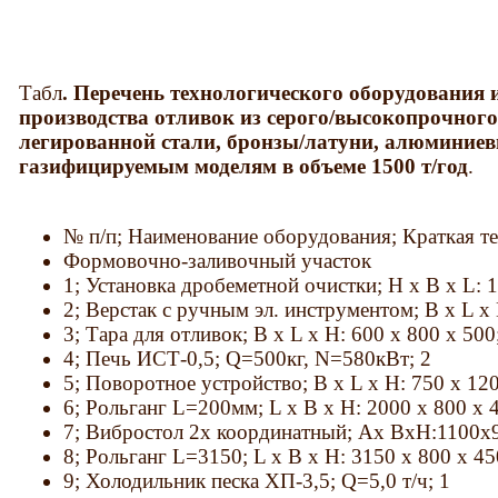
Табл
. Перечень технологического оборудования
производства отливок из серого/высокопрочного
легированной стали, бронзы/латуни, алюминиев
газифицируемым моделям в объеме 1500 т/год
.
№ п/п; Наименование оборудования; Краткая тех
Формовочно-заливочный участок
1; Установка дробеметной очистки; Н х В х L: 
2; Верстак с ручным эл. инструментом; В х L х 
3; Тара для отливок; В х L х Н: 600 x 800 x 500
4; Печь ИСТ-0,5; Q=500кг, N=580кВт; 2
5; Поворотное устройство; В х L х Н: 750 x 120
6; Рольганг L=200мм; L х В х Н: 2000 x 800 x 4
7; Вибростол 2х координатный; Ах ВхН:1100x9
8; Рольганг L=3150; L х В х Н: 3150 x 800 x 45
9; Холодильник песка ХП-3,5; Q=5,0 т/ч; 1