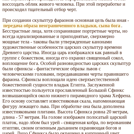
воссоздать облик живого человека. При этой переработке и
происходил тщательный отбор черт.
При создании скульптур фараонов основная цель была иная -
передача образа неограниченного владыки, сына бога
.
Бесстрастные лица, хотя сохранившие портретные черты, но
всегда идеализированные и приподнятые, сверхмерно
мощные тела - таковы были утвержденные канонами
художественные особенности царских скульптур времени
Древнего царства. Иногда царь изображался как равный в
группе с божеством, иногда его охранял священный сокол,
воплощение бога. Особой разновидностью царских скульптур
были сфинксы - фантастические образы львов с
человеческими головами, передававшими черты правившего
фараона. Сфинксы воплощали идею сверхъестественной
божественной сущности владык Египта. Заслуженной
известностью пользуется прославленный Большой Сфинкс
возвышающийся около нижнего пирамидного храма Хефрена.
Его основу составляет известняковая скала, напоминающая
фигуру лежащего льва. При обработке она была дополнена
известняковыми плитами. Высота Сфинкса ровна 20 метрам,
длина - 57 метрам. На голове изображен полосатый царский
платок, надо лбом был урей - священная кобра, по верованиям
египтян, своим огненным дыханием охраняющая богов и
царей. Лицо Сфинкса было окрашено в кирпичный цвет,