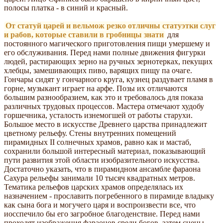
полосы платка - в синий и красный.
От статуй царей и вельмож резко отличны статуэтки слуг
и рабов, которые ставили в гробницы знати
для
постоянного магического приготовления пищи умершему и
его обслуживания. Перед нами полные движения фигурки
людей, растирающих зерно на ручных зернотерках, пекущих
хлебцы, замешивающих пиво, варящих пищу па очаге.
Гончары сидят у гончарного круга, кузнец раздувает пламя в
горне, музыкант играет на арфе. Позы их отличаются
большим разнообразием, как это и требовалось для показа
различных трудовых процессов. Мастера отмечают худобу
горшечника, усталость изнемогшей от работы старухи.
Большое место в искусстве Древнего царства принадлежит
цветному рельефу. Стены внутренних помещений
пирамидных II солнечных храмов, равно как и мастаб,
сохранили большой интересный материал, показывающий
пути развития этой области изобразительного искусства.
Достаточно указать, что в пирамидном ансамбле фараона
Сахура рельефы занимали 10 тысяч квадратных метров.
Тематика рельефов царских храмов определялась их
назначением - прославить погребенного в пирамиде владыку
как сына бога и могучего царя и воспроизвести все, что
иосспечило бы его загробное благоденствие. Перед нами
проходят изображения фараонов среди богов, затем сцены