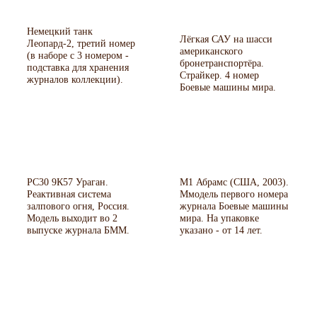
Немецкий танк
Лёгкая САУ на шасси
Леопард-2, третий номер
американского
(в наборе с 3 номером -
бронетранспортёра.
подставка для хранения
Страйкер. 4 номер
журналов коллекции).
Боевые машины мира.
РС30 9К57 Ураган.
М1 Абрамс (США, 2003).
Реактивная система
Ммодель первого номера
залпового огня, Россия.
журнала Боевые машины
Модель выходит во 2
мира. На упаковке
выпуске журнала БММ.
указано - от 14 лет.