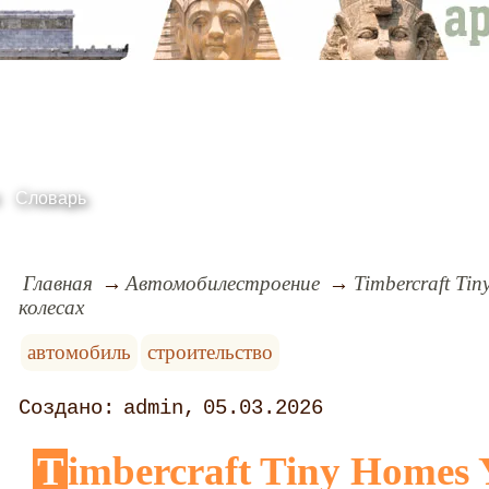
Словарь
Главная
Автомобилестроение
Timbercraft Tin
колесах
автомобиль
строительство
admin
05.03.2026
Timbercraft Tiny Homes Ynez tiny house: